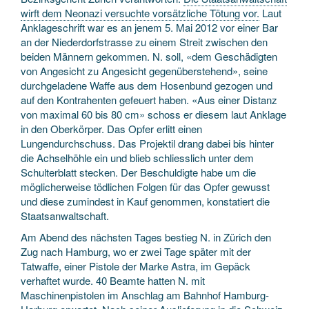
wirft dem Neonazi versuchte vorsätzliche Tötung vor.
Laut
Anklageschrift war es an jenem 5. Mai 2012 vor einer Bar
an der Niederdorfstrasse zu einem Streit zwischen den
beiden Männern gekommen. N. soll, «dem Geschädigten
von Angesicht zu Angesicht gegenüberstehend», seine
durchgeladene Waffe aus dem Hosenbund gezogen und
auf den Kontrahenten gefeuert haben. «Aus einer Distanz
von maximal 60 bis 80 cm» schoss er diesem laut Anklage
in den Oberkörper. Das Opfer erlitt einen
Lungendurchschuss. Das Projektil drang dabei bis hinter
die Achselhöhle ein und blieb schliesslich unter dem
Schulterblatt stecken. Der Beschuldigte habe um die
möglicherweise tödlichen Folgen für das Opfer gewusst
und diese zumindest in Kauf genommen, konstatiert die
Staatsanwaltschaft.
Am Abend des nächsten Tages bestieg N. in Zürich den
Zug nach Hamburg, wo er zwei Tage später mit der
Tatwaffe, einer Pistole der Marke Astra, im Gepäck
verhaftet wurde. 40 Beamte hatten N. mit
Maschinenpistolen im Anschlag am Bahnhof Hamburg-