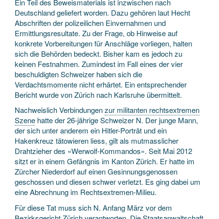
Ein Teil des Beweismaterials ist inzwischen nach
Deutschland geliefert worden. Dazu gehören laut Hecht
Abschriften der polizeilichen Einvernahmen und
Ermittlungsresultate. Zu der Frage, ob Hinweise auf
konkrete Vorbereitungen für Anschläge vorliegen, halten
sich die Behörden bedeckt. Bisher kam es jedoch zu
keinen Festnahmen. Zumindest im Fall eines der vier
beschuldigten Schweizer haben sich die
Verdachtsmomente nicht erhärtet. Ein entsprechender
Bericht wurde von Zürich nach Karlsruhe übermittelt.
Nachweislich Verbindungen
zur militanten rechtsextremen
Szene
hatte der 26-jährige Schweizer N. Der junge Mann,
der sich unter anderem ein Hitler-Porträt und ein
Hakenkreuz tätowieren liess, gilt als mutmasslicher
Drahtzieher des «Werwolf-Kommandos». Seit Mai 2012
sitzt er in einem Gefängnis im Kanton Zürich. Er hatte im
Zürcher Niederdorf auf einen Gesinnungsgenossen
geschossen und diesen schwer verletzt. Es ging dabei um
eine Abrechnung im Rechtsextremen-Milieu.
Für diese Tat muss sich N. Anfang März vor dem
Bezirksgericht Zürich verantworten.
Die Staatsanwaltschaft