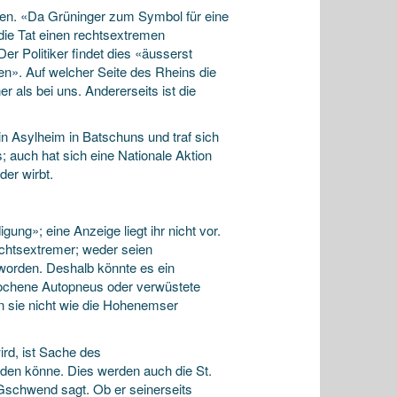
orden. «Da Grüninger zum Symbol für eine
 die Tat einen rechtsextremen
r Politiker findet dies «äusserst
ren». Auf welcher Seite des Rheins die
r als bei uns. Andererseits ist die
 Asylheim in Batschuns und traf sich
uch hat sich eine Nationale Aktion
er wirbt.
ung»; eine Anzeige liegt ihr nicht vor.
echtsextremer; weder seien
 worden. Deshalb könnte es ein
stochene Autopneus oder verwüstete
n sie nicht wie die Hohenemser
ird, ist Sache des
rden könne. Dies werden auch die St.
d Gschwend sagt. Ob er seinerseits