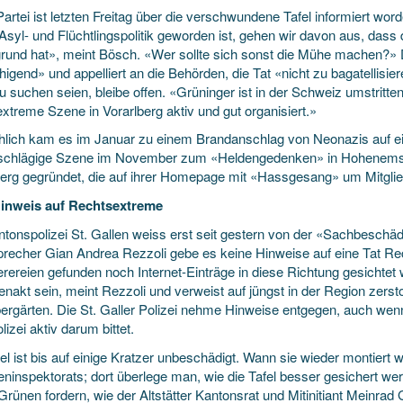
Partei ist letzten Freitag über die verschwundene Tafel informiert w
Asyl- und Flüchtlingspolitik geworden ist, gehen wir davon aus, dass
grund hat», meint Bösch. «Wer sollte sich sonst die Mühe machen?» De
igend» und appelliert an die Behörden, die Tat «nicht zu bagatellisie
u suchen seien, bleibe offen. «Grüninger ist in der Schweiz umstrittene
xtreme Szene in Vorarlberg aktiv und gut organisiert.»
hlich kam es im Januar zu einem Brandanschlag von Neonazis auf ein
nschlägige Szene im November zum «Heldengedenken» in Hohenems; a
berg gegründet, die auf ihrer Homepage mit «Hassgesang» um Mitglied
inweis auf Rechtsextreme
tonspolizei St. Gallen weiss erst seit gestern von der «Sachbeschädig
precher Gian Andrea Rezzoli gebe es keine Hinweise auf eine Tat R
rereien gefunden noch Internet-Einträge in diese Richtung gesichtet
enakt sein, meint Rezzoli und verweist auf jüngst in der Region zer
ergärten. Die St. Galler Polizei nehme Hinweise entgegen, auch wen
lizei aktiv darum bittet.
el ist bis auf einige Kratzer unbeschädigt. Wann sie wieder montiert w
eninspektorats; dort überlege man, wie die Tafel besser gesichert we
Grünen fordern, wie der Altstätter Kantonsrat und Mitinitiant Meinra