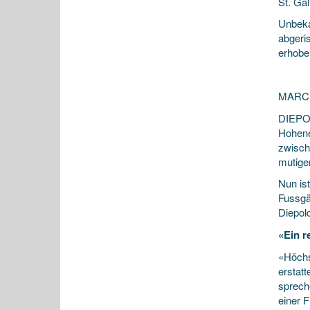
St. Ga
Unbeka
abgeri
erhobe
MARC
DIEPOL
Hohene
zwisch
mutige
Nun is
Fussgä
Diepol
«Ein r
«Höchs
erstat
spreche
einer 