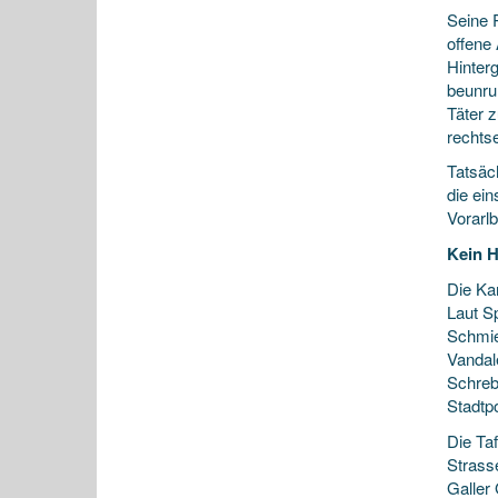
Seine 
offene 
Hinter
beunruh
Täter z
rechtse
Tatsäc
die ei
Vorarl
Kein H
Die Kan
Laut S
Schmie
Vandal
Schreb
Stadtpo
Die Taf
Strass
Galler 