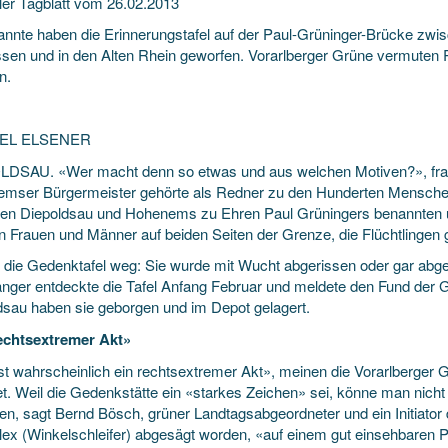
ller Tagblatt vom 26.02.2013
nnte haben die Erinnerungstafel auf der Paul-Grüninger-Brücke z
ssen und in den Alten Rhein geworfen. Vorarlberger Grüne vermute
n.
EL ELSENER
DSAU. «Wer macht denn so etwas und aus welchen Motiven?», frag
mser Bürgermeister gehörte als Redner zu den Hunderten Menschen
en Diepoldsau und Hohenems zu Ehren Paul Grüningers benannten und
n Frauen und Männer auf beiden Seiten der Grenze, die Flüchtlingen 
t die Gedenktafel weg: Sie wurde mit Wucht abgerissen oder gar abge
nger entdeckte die Tafel Anfang Februar und meldete den Fund der 
dsau haben sie geborgen und im Depot gelagert.
echtsextremer Akt»
t wahrscheinlich ein rechtsextremer Akt», meinen die Vorarlberger 
tet. Weil die Gedenkstätte ein «starkes Zeichen» sei, könne man nic
n, sagt Bernd Bösch, grüner Landtagsabgeordneter und ein Initiator d
Flex (Winkelschleifer) abgesägt worden, «auf einem gut einsehbaren Pl