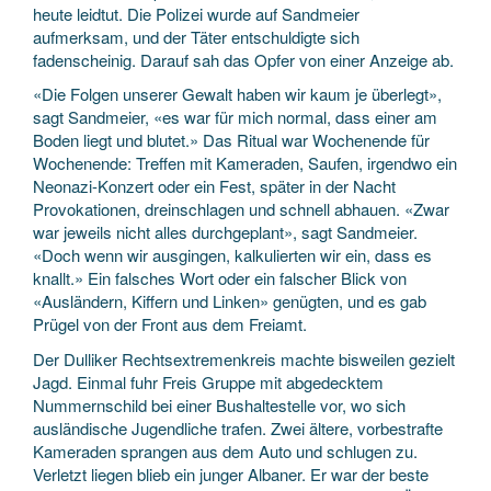
heute leidtut. Die Polizei wurde auf Sandmeier
aufmerksam, und der Täter entschuldigte sich
fadenscheinig. Darauf sah das Opfer von einer Anzeige ab.
«Die Folgen unserer Gewalt haben wir kaum je überlegt»,
sagt Sandmeier, «es war für mich normal, dass einer am
Boden liegt und blutet.» Das Ritual war Wochenende für
Wochenende: Treffen mit Kameraden, Saufen, irgendwo ein
Neonazi-Konzert oder ein Fest, später in der Nacht
Provokationen, dreinschlagen und schnell abhauen. «Zwar
war jeweils nicht alles durchgeplant», sagt Sandmeier.
«Doch wenn wir ausgingen, kalkulierten wir ein, dass es
knallt.» Ein falsches Wort oder ein falscher Blick von
«Ausländern, Kiffern und Linken» genügten, und es gab
Prügel von der Front aus dem Freiamt.
Der Dulliker Rechtsextremenkreis machte bisweilen gezielt
Jagd. Einmal fuhr Freis Gruppe mit abgedecktem
Nummernschild bei einer Bushaltestelle vor, wo sich
ausländische Jugendliche trafen. Zwei ältere, vorbestrafte
Kameraden sprangen aus dem Auto und schlugen zu.
Verletzt liegen blieb ein junger Albaner. Er war der beste