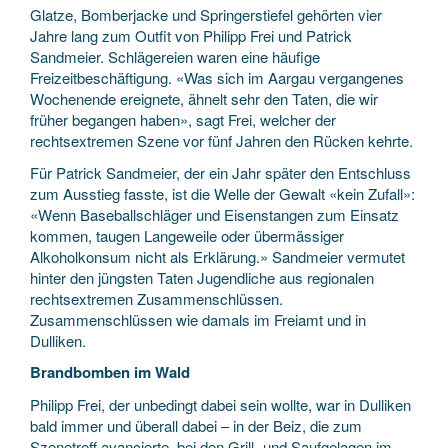
Glatze, Bomberjacke und Springerstiefel gehörten vier
Jahre lang zum Outfit von Philipp Frei und Patrick
Sandmeier. Schlägereien waren eine häufige
Freizeitbeschäftigung. «Was sich im Aargau vergangenes
Wochenende ereignete, ähnelt sehr den Taten, die wir
früher begangen haben», sagt Frei, welcher der
rechtsextremen Szene vor fünf Jahren den Rücken kehrte.
Für Patrick Sandmeier, der ein Jahr später den Entschluss
zum Ausstieg fasste, ist die Welle der Gewalt «kein Zufall»:
«Wenn Baseballschläger und Eisenstangen zum Einsatz
kommen, taugen Langeweile oder übermässiger
Alkoholkonsum nicht als Erklärung.» Sandmeier vermutet
hinter den jüngsten Taten Jugendliche aus regionalen
rechtsextremen Zusammenschlüssen.
Zusammenschlüssen wie damals im Freiamt und in
Dulliken.
Brandbomben im Wald
Philipp Frei, der unbedingt dabei sein wollte, war in Dulliken
bald immer und überall dabei – in der Beiz, die zum
Szenetreff avancierte, bei den Grill- und Saufgelagen im