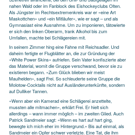
nahen Wald oder im Fanblock des Eishockeyclubs Olten.
Als Jüngster im Rechtsextremenkreis war er «eine Art
Maskottchen» und «ein Mitläufer», wie er sagt – und als
Gymnasiast eine Ausnahme. Um zu imponieren, tätowierte
er sich den linken Oberarm, trank Alkohol bis zum
Umfallen, machte bei Schlägereien mit.
In seinem Zimmer hing eine Fahne mit Reichsadler. Und
daheim fertigte er Flugblätter an, die zur Gründung der
«White Power Skins» aufriefen. Sein Vater konfiszierte aber
das Material, womit die Gruppe verschwand, bevor sie zu
existieren begann. «Zum Glück blieben wir meist
Maulhelden», sagt Frei. So schleuderte seine Gruppe die
Molotow-Cocktails nicht auf Ausländerunterkünfte, sondern
auf Dulliker Tannen.
«Wenn aber ein Kamerad eine Schlägerei anzettelte,
mussten alle mitmachen», erklärt Frei. Er hielt sich
allerdings – wann immer möglich – im zweiten Glied. Auch
Patrick Sandmeier sagt: «Wenn es hart auf hart ging,
bewegte ich mich eher im Hintergrund.» Bis auf einmal, als
Sandmeier ein Opfer schwer verletzte. Eine Tat, die ihm