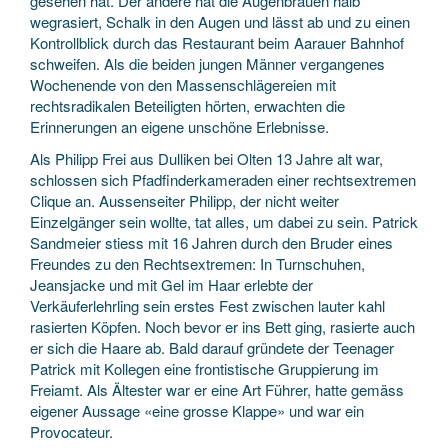
gesehen hat. Der andere hat die Augenbrauen halb
wegrasiert, Schalk in den Augen und lässt ab und zu einen
Kontrollblick durch das Restaurant beim Aarauer Bahnhof
schweifen. Als die beiden jungen Männer vergangenes
Wochenende von den Massenschlägereien mit
rechtsradikalen Beteiligten hörten, erwachten die
Erinnerungen an eigene unschöne Erlebnisse.
Als Philipp Frei aus Dulliken bei Olten 13 Jahre alt war,
schlossen sich Pfadfinderkameraden einer rechtsextremen
Clique an. Aussenseiter Philipp, der nicht weiter
Einzelgänger sein wollte, tat alles, um dabei zu sein. Patrick
Sandmeier stiess mit 16 Jahren durch den Bruder eines
Freundes zu den Rechtsextremen: In Turnschuhen,
Jeansjacke und mit Gel im Haar erlebte der
Verkäuferlehrling sein erstes Fest zwischen lauter kahl
rasierten Köpfen. Noch bevor er ins Bett ging, rasierte auch
er sich die Haare ab. Bald darauf gründete der Teenager
Patrick mit Kollegen eine frontistische Gruppierung im
Freiamt. Als Ältester war er eine Art Führer, hatte gemäss
eigener Aussage «eine grosse Klappe» und war ein
Provocateur.