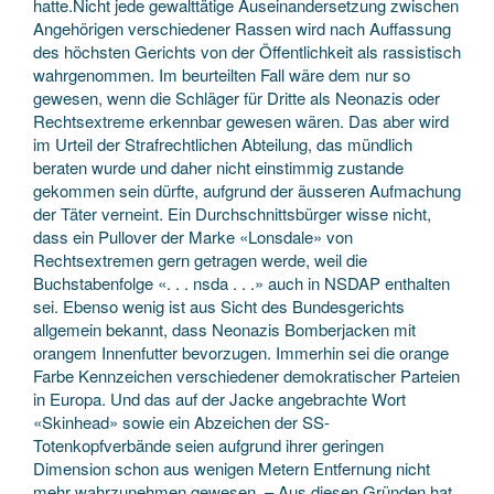
hatte.Nicht jede gewalttätige Auseinandersetzung zwischen
Angehörigen verschiedener Rassen wird nach Auffassung
des höchsten Gerichts von der Öffentlichkeit als rassistisch
wahrgenommen. Im beurteilten Fall wäre dem nur so
gewesen, wenn die Schläger für Dritte als Neonazis oder
Rechtsextreme erkennbar gewesen wären. Das aber wird
im Urteil der Strafrechtlichen Abteilung, das mündlich
beraten wurde und daher nicht einstimmig zustande
gekommen sein dürfte, aufgrund der äusseren Aufmachung
der Täter verneint. Ein Durchschnittsbürger wisse nicht,
dass ein Pullover der Marke «Lonsdale» von
Rechtsextremen gern getragen werde, weil die
Buchstabenfolge «. . . nsda . . .» auch in NSDAP enthalten
sei. Ebenso wenig ist aus Sicht des Bundesgerichts
allgemein bekannt, dass Neonazis Bomberjacken mit
orangem Innenfutter bevorzugen. Immerhin sei die orange
Farbe Kennzeichen verschiedener demokratischer Parteien
in Europa. Und das auf der Jacke angebrachte Wort
«Skinhead» sowie ein Abzeichen der SS-
Totenkopfverbände seien aufgrund ihrer geringen
Dimension schon aus wenigen Metern Entfernung nicht
mehr wahrzunehmen gewesen. – Aus diesen Gründen hat