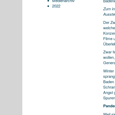
Medienarchiv
Badene
2022
Zum int
Ausste
Der Zwe
welche
Konzen
Filme 
Überle
Zwar fe
wollen,
Genera
Winter 
sprang
Baden G
Schran
Angst 
Spuren
Pandem
Weil si