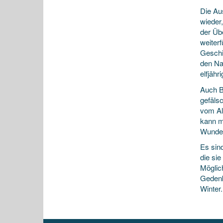
Die Aus
wieder
der Übe
weiter
Geschi
den Na
elfjähr
Auch B
gefälsc
vom Al
kann m
Wunden
Es sind
die si
Möglich
Gedenk
Winter