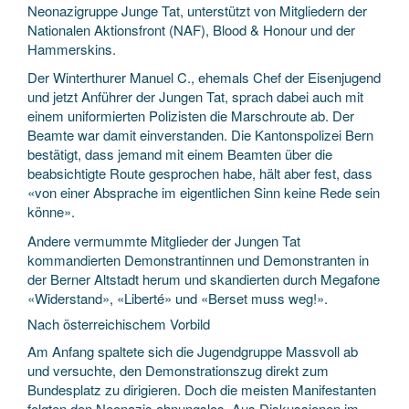
Neonazigruppe Junge Tat, unterstützt von Mitgliedern der
Nationalen Aktionsfront (NAF), Blood & Honour und der
Hammerskins.
Der Winterthurer Manuel C., ehemals Chef der Eisenjugend
und jetzt Anführer der Jungen Tat, sprach dabei auch mit
einem uniformierten Polizisten die Marschroute ab. Der
Beamte war damit einverstanden. Die Kantonspolizei Bern
bestätigt, dass jemand mit einem Beamten über die
beabsichtigte Route gesprochen habe, hält aber fest, dass
«von einer Absprache im eigentlichen Sinn keine Rede sein
könne».
Andere vermummte Mitglieder der Jungen Tat
kommandierten Demonstrantinnen und Demonstranten in
der Berner Altstadt herum und skandierten durch Megafone
«Widerstand», «Liberté» und «Berset muss weg!».
Nach österreichischem Vorbild
Am Anfang spaltete sich die Jugendgruppe Massvoll ab
und versuchte, den Demonstrationszug direkt zum
Bundesplatz zu dirigieren. Doch die meisten Manifestanten
folgten den Neonazis ahnungslos. Aus Diskussionen im