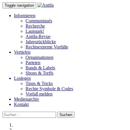
Toggle navigation
Informieren
Communiqués
Recherche
Lautstark!
Antifa-Revue
Jahresrückblicke
Rechtsextreme Vorfälle
Vertiefen
Organisationen
Parteien
Bands & Labels
Shops & Treffs
Loslegen
Tipps & Tricks
Rechte Symbole & Codes
Vorfall melden
Medienarchiv
Kontakt
Suchen
nach: