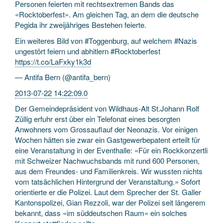
Personen feierten mit rechtsextremen Bands das
«Rocktoberfest». Am gleichen Tag, an dem die deutsche
Pegida ihr zweijähriges Bestehen feierte.
Ein weiteres Bild von #Toggenburg, auf welchem #Nazis
ungestört feiern und abhitlern #Rocktoberfest
https://t.co/LaFxky1k3d
— Antifa Bern (@antifa_bern)
2013-07-22 14:22:09.0
Der Gemeindepräsident von Wildhaus-Alt St.Johann Rolf
Züllig erfuhr erst über ein Telefonat eines besorgten
Anwohners vom Grossauflauf der Neonazis. Vor einigen
Wochen hätten sie zwar ein Gastgewerbepatent erteilt für
eine Veranstaltung in der Eventhalle: «Für ein Rockkonzertli
mit Schweizer Nachwuchsbands mit rund 600 Personen,
aus dem Freundes- und Familienkreis. Wir wussten nichts
vom tatsächlichen Hintergrund der Veranstaltung.» Sofort
orientierte er die Polizei. Laut dem Sprecher der St. Galler
Kantonspolizei, Gian Rezzoli, war der Polizei seit längerem
bekannt, dass «im süddeutschen Raum» ein solches