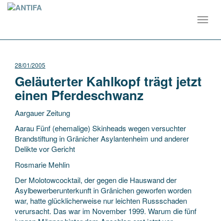
Toggl
navig
28/01/2005
Geläuterter Kahlkopf trägt jetzt
einen Pferdeschwanz
Aargauer Zeitung
Aarau Fünf (ehemalige) Skinheads wegen versuchter
Brandstiftung in Gränicher Asylantenheim und anderer
Delikte vor Gericht
Rosmarie Mehlin
Der Molotowcocktail, der gegen die Hauswand der
Asylbewerberunterkunft in Gränichen geworfen worden
war, hatte glücklicherweise nur leichten Russschaden
verursacht. Das war im November 1999. Warum die fünf