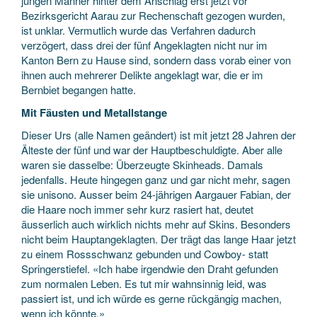
jungen Männer hinter dem Anschlag erst jetzt vor
Bezirksgericht Aarau zur Rechenschaft gezogen wurden,
ist unklar. Vermutlich wurde das Verfahren dadurch
verzögert, dass drei der fünf Angeklagten nicht nur im
Kanton Bern zu Hause sind, sondern dass vorab einer von
ihnen auch mehrerer Delikte angeklagt war, die er im
Bernbiet begangen hatte.
Mit Fäusten und Metallstange
Dieser Urs (alle Namen geändert) ist mit jetzt 28 Jahren der
Älteste der fünf und war der Hauptbeschuldigte. Aber alle
waren sie dasselbe: Überzeugte Skinheads. Damals
jedenfalls. Heute hingegen ganz und gar nicht mehr, sagen
sie unisono. Ausser beim 24-jährigen Aargauer Fabian, der
die Haare noch immer sehr kurz rasiert hat, deutet
äusserlich auch wirklich nichts mehr auf Skins. Besonders
nicht beim Hauptangeklagten. Der trägt das lange Haar jetzt
zu einem Rossschwanz gebunden und Cowboy- statt
Springerstiefel. «Ich habe irgendwie den Draht gefunden
zum normalen Leben. Es tut mir wahnsinnig leid, was
passiert ist, und ich würde es gerne rückgängig machen,
wenn ich könnte.»