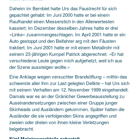
Daheim im Bernbiet hatte Urs das Faustrecht für sich
gepachtet gehabt: Im Juni 2000 hatte er bei einem
Raufhandel einen Messerstich in den Allerwertesten
kassiert; im Dezember desselben Jahres hatte er drei
«Linke» zusammengeschlagen. Im April 2001 hatte er ein
Auto gestoppt und den Beifahrer arg mit den Fäusten
traktiert. Im Juni 2001 hatte er mit einem Metallrohr mit
seinem 23-jährigen Kumpel Patrick abgerechnet. «Er hat
verschiedene Leute gegen mich aufgehetzt, weil ich aus
der Szene aussteigen wollte.»
Eine Anklage wegen versuchter Brandstiftung – mithin das
schwerste aller ihm zur Last gelegten Delikte – hat Urs sich
mit seinem Verhalten am 12. November 1999 eingehandelt.
Damals war es an der Gränicher Gewerbeausstellung zu
Auseinandersetzungen zwischen einer Gruppe junger
Skinheads und Ausländern gekommen. Später hatten die
Ausländer die sie verfolgenden Skins angegriffen und
zweien oder dreien von ihnen kleine Verletzungen
beigebracht.
Fünf Molotowcocktails gebastelt