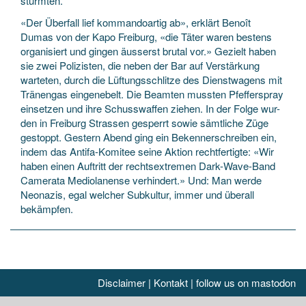
stürmten.
«Der Überfall lief kommandoartig ab», erklärt Benoît
Dumas von der Kapo Freiburg, «die Täter waren bestens
organisiert und gingen äusserst brutal vor.» Gezielt haben
sie zwei Polizisten, die neben der Bar auf Verstärkung
warteten, durch die Lüftungsschlitze des Dienstwagens mit
Tränengas eingenebelt. Die Beamten mussten Pfefferspray
einsetzen und ihre Schusswaffen ziehen. In der Folge wur-
den in Freiburg Strassen gesperrt sowie sämtliche Züge
gestoppt. Gestern Abend ging ein Bekennerschreiben ein,
indem das Antifa-Komitee seine Aktion rechtfertigte: «Wir
haben einen Auftritt der rechtsextremen Dark-Wave-Band
Camerata Mediolanense verhindert.» Und: Man werde
Neonazis, egal welcher Subkultur, immer und überall
bekämpfen.
Disclaimer
|
Kontakt
|
follow us on mastodon