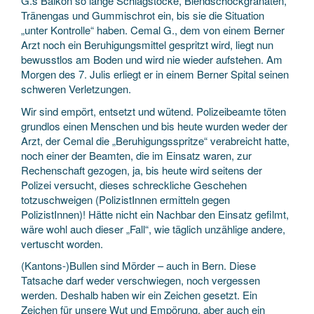
G.s Balkon so lange Schlagstöcke, Blendschockgranaten,
Tränengas und Gummischrot ein, bis sie die Situation
„unter Kontrolle“ haben. Cemal G., dem von einem Berner
Arzt noch ein Beruhigungsmittel gespritzt wird, liegt nun
bewusstlos am Boden und wird nie wieder aufstehen. Am
Morgen des 7. Julis erliegt er in einem Berner Spital seinen
schweren Verletzungen.
Wir sind empört, entsetzt und wütend. Polizeibeamte töten
grundlos einen Menschen und bis heute wurden weder der
Arzt, der Cemal die „Beruhigungsspritze“ verabreicht hatte,
noch einer der Beamten, die im Einsatz waren, zur
Rechenschaft gezogen, ja, bis heute wird seitens der
Polizei versucht, dieses schreckliche Geschehen
totzuschweigen (PolizistInnen ermitteln gegen
PolizistInnen)! Hätte nicht ein Nachbar den Einsatz gefilmt,
wäre wohl auch dieser „Fall“, wie täglich unzählige andere,
vertuscht worden.
(Kantons-)Bullen sind Mörder – auch in Bern. Diese
Tatsache darf weder verschwiegen, noch vergessen
werden. Deshalb haben wir ein Zeichen gesetzt. Ein
Zeichen für unsere Wut und Empörung, aber auch ein