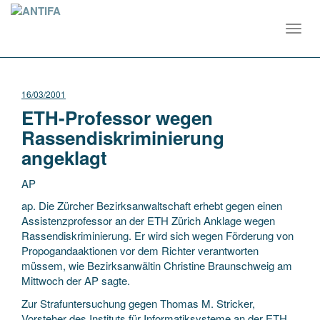
Toggl
navig
16/03/2001
ETH-Professor wegen
Rassendiskriminierung
angeklagt
AP
ap. Die Zürcher Bezirksanwaltschaft erhebt gegen einen
Assistenzprofessor an der ETH Zürich Anklage wegen
Rassendiskriminierung. Er wird sich wegen Förderung von
Propogandaaktionen vor dem Richter
verantworten
müssem, wie Bezirksanwältin Christine Braunschweig am
Mittwoch der AP sagte.
Zur Strafuntersuchung gegen Thomas M. Stricker,
Vorsteher des Instituts für Informatiksysteme an der ETH