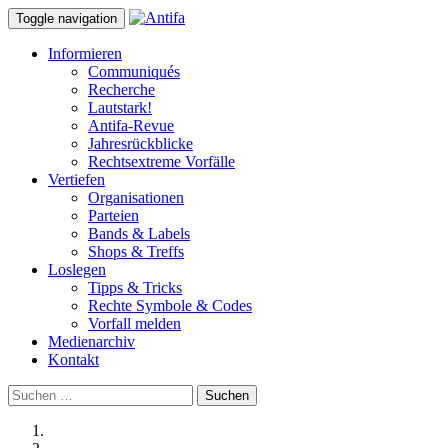
Toggle navigation
Informieren
Communiqués
Recherche
Lautstark!
Antifa-Revue
Jahresrückblicke
Rechtsextreme Vorfälle
Vertiefen
Organisationen
Parteien
Bands & Labels
Shops & Treffs
Loslegen
Tipps & Tricks
Rechte Symbole & Codes
Vorfall melden
Medienarchiv
Kontakt
Suchen
nach: