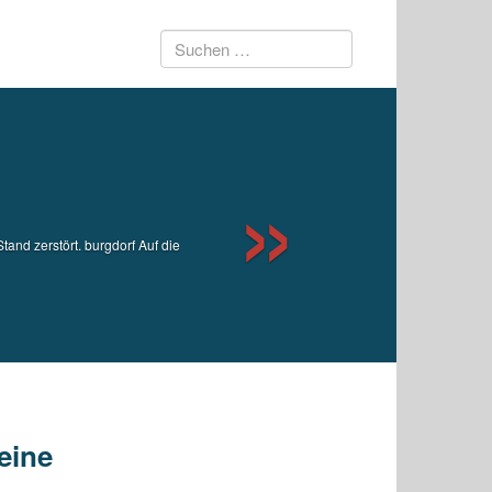
Suchen
Next
nach:
and zerstört. burgdorf Auf die
eine