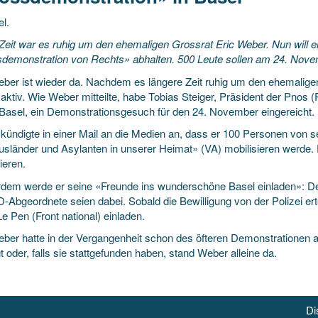
l.
Zeit war es ruhig um den ehemaligen Grossrat Eric Weber. Nun will
demonstration von Rechts» abhalten. 500 Leute sollen am 24. Nove
eber ist wieder da. Nachdem es längere Zeit ruhig um den ehemaligen
aktiv. Wie Weber mitteilte, habe Tobias Steiger, Präsident der Pnos (P
 Basel, ein Demonstrationsgesuch für den 24. November eingereicht.
kündigte in einer Mail an die Medien an, dass er 100 Personen von s
Ausländer und Asylanten in unserer Heimat» (VA) mobilisieren werde
ieren.
dem werde er seine «Freunde ins wunderschöne Basel einladen»: De
D-Abgeordnete seien dabei. Sobald die Bewilligung von der Polizei er
e Pen (Front national) einladen.
eber hatte in der Vergangenheit schon des öfteren Demonstrationen a
gt oder, falls sie stattgefunden haben, stand Weber alleine da.
Di