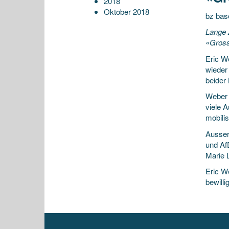
2018
Oktober 2018
bz base
Lange 
«Gross
Eric W
wieder 
beider
Weber 
viele 
mobilis
Ausser
und Af
Marie L
Eric W
bewilli