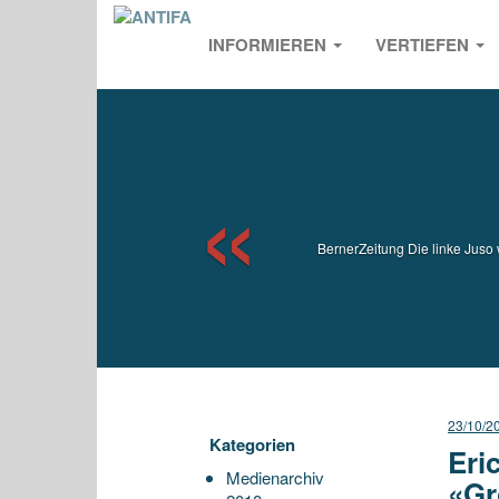
INFORMIEREN
VERTIEFEN
Previou
BernerZeitung Die linke Juso 
23/10/2
Kategorien
Eri
Medienarchiv
«Gr