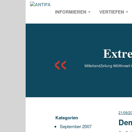
INFORMIEREN
VERTIEFEN
Previou
Extre
MittellandZeitung Wölflinswi
21/09/2
Kategorien
Dem
September 2007