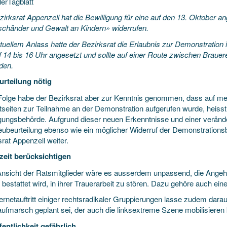
lerTagblatt
zirksrat Appenzell hat die Bewilligung für eine auf den 13. Oktober
schänder und Gewalt an Kindern» widerrufen.
tuellem Anlass hatte der Bezirksrat die Erlaubnis zur Demonstration 
f 14 bis 16 Uhr angesetzt und sollte auf einer Route zwischen Braue
nden.
rteilung nötig
 Folge habe der Bezirksrat aber zur Kenntnis genommen, dass auf me
tseiten zur Teilnahme an der Demonstration aufgerufen wurde, heisst e
igungsbehörde. Aufgrund dieser neuen Erkenntnisse und einer verände
ubeurteilung ebenso wie ein möglicher Widerruf der Demonstrationsbew
rat Appenzell weiter.
zeit berücksichtigen
nsicht der Ratsmitglieder wäre es ausserdem unpassend, die Angehör
estattet wird, in ihrer Trauerarbeit zu stören. Dazu gehöre auch ein
ernetauftritt einiger rechtsradikaler Gruppierungen lasse zudem darau
ufmarsch geplant sei, der auch die linksextreme Szene mobilisieren 
fentlichkeit gefährlich