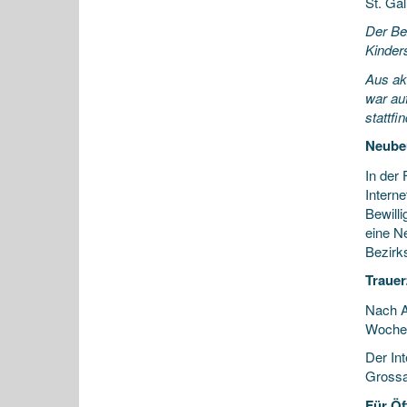
St. Gal
Der Be
Kinder
Aus ak
war au
stattfi
Neubeu
In der
Interne
Bewill
eine Ne
Bezirks
Trauer
Nach A
Woche b
Der Int
Grossa
Für Öf