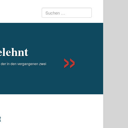
Suchen
Next
nach:
elehnt
e der in den vergangenen zwei
t