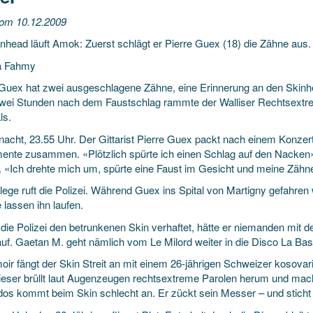
vom 10.12.2009
inhead läuft Amok: Zuerst schlägt er Pierre Guex (18) die Zähne aus.
a Fahmy
 Guex hat zwei ausgeschlagene Zähne, eine Erinnerung an den Skinh
wei Stunden nach dem Faustschlag rammte der Walliser Rechtsextre
ls.
gnacht, 23.55 Uhr. Der Gittarist Pierre Guex packt nach einem Konzert
mente zusammen. «Plötzlich spürte ich einen Schlag auf den Nacken»
. «Ich drehte mich um, spürte eine Faust im Gesicht und meine Zäh
lege ruft die Polizei. Während Guex ins Spital von Martigny gefahren 
e lassen ihn laufen.
 die Polizei den betrunkenen Skin verhaftet, hätte er niemanden mit 
uf. Gaetan M. geht nämlich vom Le Milord weiter in die Disco La Bast
oir fängt der Skin Streit an mit einem 26-jährigen Schweizer kosovar
ieser brüllt laut Augenzeugen rechtsextreme Parolen herum und macht
os kommt beim Skin schlecht an. Er zückt sein Messer – und sticht