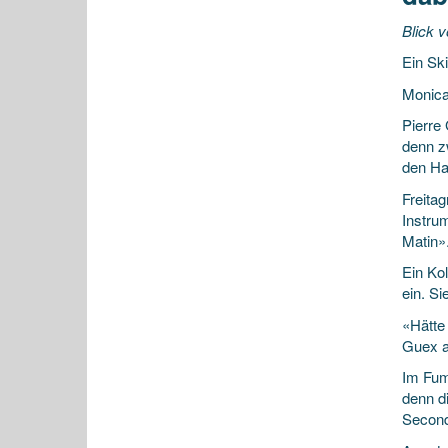
Blick 
Ein Sk
Monic
Pierre
denn z
den Ha
Freita
Instru
Matin»
Ein Kol
ein. Si
«Hätte
Guex a
Im Fum
denn d
Second