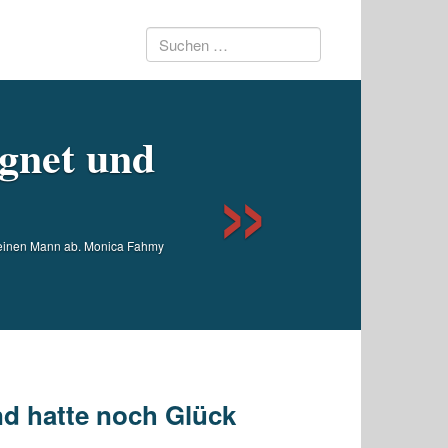
Suchen
Next
nach:
egnet und
er einen Mann ab. Monica Fahmy
nd hatte noch Glück