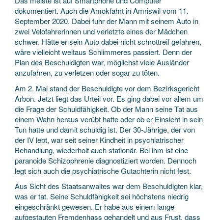
Das meiste ist auf Smartphone und Computer
dokumentiert. Auch die Amokfahrt in Amriswil vom 11.
September 2020. Dabei fuhr der Mann mit seinem Auto in
zwei Velofahrerinnen und verletzte eines der Mädchen
schwer. Hätte er sein Auto dabei nicht schrottreif gefahren,
wäre vielleicht weitaus Schlimmeres passiert. Denn der
Plan des Beschuldigten war, möglichst viele Ausländer
anzufahren, zu verletzen oder sogar zu töten.
Am 2. Mai stand der Beschuldigte vor dem Bezirksgericht
Arbon. Jetzt liegt das Urteil vor. Es ging dabei vor allem um
die Frage der Schuldfähigkeit. Ob der Mann seine Tat aus
einem Wahn heraus verübt hatte oder ob er Einsicht in sein
Tun hatte und damit schuldig ist. Der 30-Jährige, der von
der IV lebt, war seit seiner Kindheit in psychiatrischer
Behandlung, wiederholt auch stationär. Bei ihm ist eine
paranoide Schizophrenie diagnostiziert worden. Dennoch
legt sich auch die psychiatrische Gutachterin nicht fest.
Aus Sicht des Staatsanwaltes war dem Beschuldigten klar,
was er tat. Seine Schuldfähigkeit sei höchstens niedrig
eingeschränkt gewesen. Er habe aus einem lange
aufgestauten Fremdenhass gehandelt und aus Frust, dass