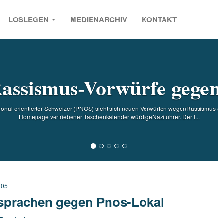
LOSLEGEN
MEDIENARCHIV
KONTAKT
s
assismus-Vorwürfe geg
tional orientierter Schweizer (PNOS) sieht sich neuen Vorwürfen wegenRassismus a
Homepage vertriebener Taschenkalender würdigeNaziführer. Der I...
005
sprachen gegen Pnos-Lokal