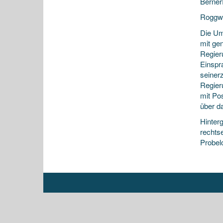
Berne
Roggwi
Die Um
mit ge
Regier
Einspr
seiner
Regier
mit Po
über d
Hinter
rechts
Probel