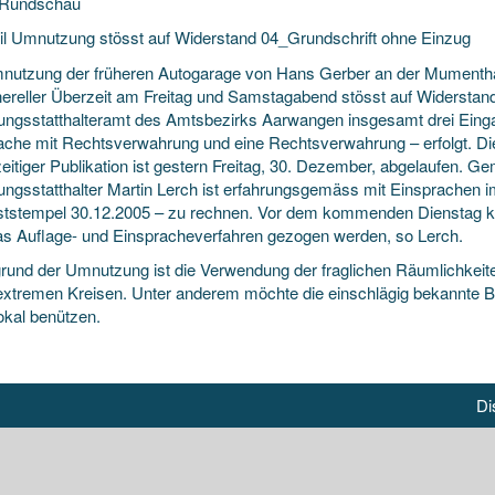
rRundschau
l Umnutzung stösst auf Widerstand 04_Grundschrift ohne Einzug
nutzung der früheren Autogarage von Hans Gerber an der Mumenthals
nereller Überzeit am Freitag und Samstagabend stösst auf Widerstan
ungsstatthalteramt des Amtsbezirks Aarwangen insgesamt drei Einga
ache mit Rechtsverwahrung und eine Rechtsverwahrung – erfolgt. Die 
zeitiger Publikation ist gestern Freitag, 30. Dezember, abgelaufen. 
ungsstatthalter Martin Lerch ist erfahrungsgemäss mit Einsprachen i
ststempel 30.12.2005 – zu rechnen. Vor dem kommenden Dienstag kön
as Auflage- und Einspracheverfahren gezogen werden, so Lerch.
grund der Umnutzung ist die Verwendung der fraglichen Räumlichkeite
extremen Kreisen. Unter anderem möchte die einschlägig bekannte Ba
okal benützen.
Di