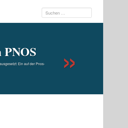
Suchen
Next
nach:
en PNOS
usgesetzt: Ein auf der Pnos-