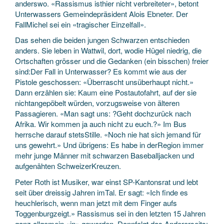
anderswo. «Rassismus isthier nicht verbreiteter», betont
Unterwassers Gemeindepräsident Alois Ebneter. Der
FallMichel sei ein «tragischer Einzelfall».
Das sehen die beiden jungen Schwarzen entschieden
anders. Sie leben in Wattwil, dort, wodie Hügel niedrig, die
Ortschaften grösser und die Gedanken (ein bisschen) freier
sind:Der Fall in Unterwasser? Es kommt wie aus der
Pistole geschossen: «Überrascht unsüberhaupt nicht.»
Dann erzählen sie: Kaum eine Postautofahrt, auf der sie
nichtangepöbelt würden, vorzugsweise von älteren
Passagieren. «Man sagt uns: ?Geht dochzurück nach
Afrika. Wir kommen ja auch nicht zu euch.?» Im Bus
herrsche darauf stetsStille. «Noch nie hat sich jemand für
uns gewehrt.» Und übrigens: Es habe in derRegion immer
mehr junge Männer mit schwarzen Baseballjacken und
aufgenähten SchweizerKreuzen.
Peter Roth ist Musiker, war einst SP-Kantonsrat und lebt
seit über dreissig Jahren imTal. Er sagt: «Ich finde es
heuchlerisch, wenn man jetzt mit dem Finger aufs
Toggenburgzeigt.» Rassismus sei in den letzten 15 Jahren
ganz allgemein «in» geworden. Dannfolgt das Andererseits: