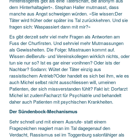
Hinterlistigeres gibt als eine Täterschaft, die anonym aus
dem Hinterhaltagiert». Stephan Haller mutmasst, dass
manche aus Angst schweigen würden. «Sie wissen:Der
Täter wird früher oder später ins Tal zurückkehren. Und sie
fragen sich: Waspassiert dann mit mir?»
Es gibt derzeit sehr viel mehr Fragen als Antworten am
Fuss der Churfirsten. Und sehrviel mehr Mutmassungen
als Gewissheiten. Die Folge: Misstrauen kommt auf.
Wissen dieBerufs- und Vereinskollegen wirklich nichts, oder
tun sie nur so? Ist es gar einer vonihnen? Oder ists der
Nachbar? Sodann: Wütet der Täter einzig aus
rassistischem Antrieb?Oder handelt es sich bei ihm, wie es
auch Michel selbst nicht ausschliessen will, umeinen
Patienten, der sich missverstanden fühlt? Fakt ist: Dorfarzt
Michel ist zudemFacharzt für Psychiatrie und behandelt
daher auch Patienten mit psychischen Krankheiten.
Der Sündenbock-Mechanismus
Sehr schnell und mit einem Ausrufe- statt einem
Fragezeichen reagiert man im Tal dagegenauf den
Verdacht, Rassismus sei im Toggenburg salonfähiger als