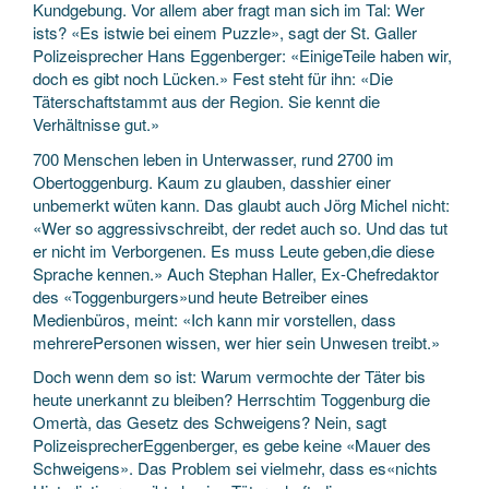
Kundgebung. Vor allem aber fragt man sich im Tal: Wer
ists? «Es istwie bei einem Puzzle», sagt der St. Galler
Polizeisprecher Hans Eggenberger: «EinigeTeile haben wir,
doch es gibt noch Lücken.» Fest steht für ihn: «Die
Täterschaftstammt aus der Region. Sie kennt die
Verhältnisse gut.»
700 Menschen leben in Unterwasser, rund 2700 im
Obertoggenburg. Kaum zu glauben, dasshier einer
unbemerkt wüten kann. Das glaubt auch Jörg Michel nicht:
«Wer so aggressivschreibt, der redet auch so. Und das tut
er nicht im Verborgenen. Es muss Leute geben,die diese
Sprache kennen.» Auch Stephan Haller, Ex-Chefredaktor
des «Toggenburgers»und heute Betreiber eines
Medienbüros, meint: «Ich kann mir vorstellen, dass
mehrerePersonen wissen, wer hier sein Unwesen treibt.»
Doch wenn dem so ist: Warum vermochte der Täter bis
heute unerkannt zu bleiben? Herrschtim Toggenburg die
Omertà, das Gesetz des Schweigens? Nein, sagt
PolizeisprecherEggenberger, es gebe keine «Mauer des
Schweigens». Das Problem sei vielmehr, dass es«nichts