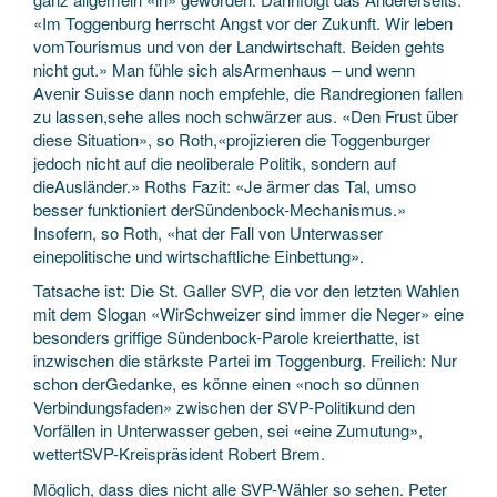
«Im Toggenburg herrscht Angst vor der Zukunft. Wir leben
vomTourismus und von der Landwirtschaft. Beiden gehts
nicht gut.» Man fühle sich alsArmenhaus – und wenn
Avenir Suisse dann noch empfehle, die Randregionen fallen
zu lassen,sehe alles noch schwärzer aus. «Den Frust über
diese Situation», so Roth,«projizieren die Toggenburger
jedoch nicht auf die neoliberale Politik, sondern auf
dieAusländer.» Roths Fazit: «Je ärmer das Tal, umso
besser funktioniert derSündenbock-Mechanismus.»
Insofern, so Roth, «hat der Fall von Unterwasser
einepolitische und wirtschaftliche Einbettung».
Tatsache ist: Die St. Galler SVP, die vor den letzten Wahlen
mit dem Slogan «WirSchweizer sind immer die Neger» eine
besonders griffige Sündenbock-Parole kreierthatte, ist
inzwischen die stärkste Partei im Toggenburg. Freilich: Nur
schon derGedanke, es könne einen «noch so dünnen
Verbindungsfaden» zwischen der SVP-Politikund den
Vorfällen in Unterwasser geben, sei «eine Zumutung»,
wettertSVP-Kreispräsident Robert Brem.
Möglich, dass dies nicht alle SVP-Wähler so sehen. Peter