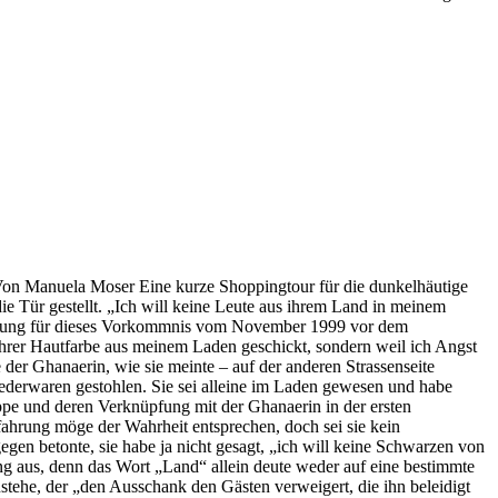
g. Von Manuela Moser Eine kurze Shoppingtour
für die dunkelhäutige
ie Tür gestellt. „Ich will keine Leute aus ihrem Land in meinem
nierung für dieses Vorkommnis vom November 1999 vor dem
ihrer Hautfarbe aus meinem Laden geschickt, sondern weil ich Angst
 der Ghanaerin, wie sie meinte – auf der anderen Strassenseite
Lederwaren gestohlen. Sie sei alleine im Laden gewesen und habe
uppe und deren Verknüpfung mit der Ghanaerin in der ersten
ahrung möge der Wahrheit entsprechen, doch sei sie kein
gen betonte, sie habe ja nicht gesagt, „ich will keine Schwarzen von
g aus, denn das Wort „Land“ allein deute weder auf eine bestimmte
stehe, der „den Ausschank den Gästen verweigert, die ihn beleidigt