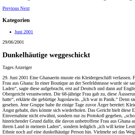
Previous
Next
Kategorien
Juni 2001
29/06/2001
Dunkelhäutige weggeschickt
Tages Anzeiger
29. Juni 2001 Eine Ghanaerin musste ein Kleidergeschäft verlassen. 
Frau aus Ghana: In einer Boutique an der Seefeldstrasse wurde sie sa
Laden“, sagte diese aufgebracht, erst auf Deutsch und dann auf En
Obergericht verantworten. Die 68-jährige Frau gab zu, diese Äusser
hatte“, erklärte die gebürtige Jugoslawin. „Ich war in Panik.“ Denn 
gesehen. Jene Gruppe habe ihr einige Tage zuvor Ärger bereitet: Kle
Angst gehabt, dies könnte sich wiederholen. Das Gericht hielt diese 
Einvernahme nicht erwähnt, sondern nur zu Protokoll gegeben, „scho
hinreichender Grund dafür, die davon unbetroffene Frau aus Ghana au
ihrem Land in meinem Laden“, sondern lediglich „ich will keine Leu
Ethnie noch auf eine dunkelhäutige Person hin. Vielmehr sei das Weg