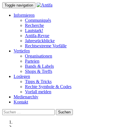
Toggle navigation
Informieren
Communiqués
Recherche
Lautstark!
Antifa-Revue
Jahresrückblicke
Rechtsextreme Vorfälle
Vertiefen
Organisationen
Parteien
Bands & Labels
Shops & Treffs
Loslegen
Tipps & Tricks
Rechte Symbole & Codes
Vorfall melden
Medienarchiv
Kontakt
Suchen
nach: