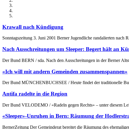
Krawall nach Kündigung
Sonntagszeitung 3. Juni 2001 Berner Jugendliche randalierten nach Ra
Nach Ausschreitungen um Sleeper: Begert hält an Kü
Der Bund BERN / sda. Nach den Ausschreitungen in der Berner Altst
«Ich will mit andern Gemeinden zusammenspannen»
Der Bund MÜNCHENBUCHSEE / Heute findet der traditionelle Buchsi-Mä
Antifa radelte in die Region
Der Bund VELODEMO / «Radeln gegen Rechts» – unter diesem Leitspr
«Sleeper»-Unruhen in Bern: Räumung der Hodlerstras
BernerZeitung Der Gemeinderat bereitet die Räumung des ehemaligen «