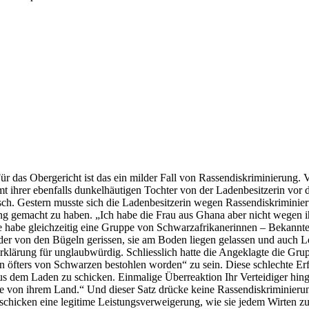
Für das Obergericht ist das ein milder Fall von Rassendiskriminierun
mt ihrer ebenfalls dunkelhäutigen Tochter von der Ladenbesitzerin vor d
glisch. Gestern musste sich die Ladenbesitzerin wegen Rassendiskrimi
ung gemacht zu haben. „Ich habe die Frau aus Ghana aber nicht wegen 
sie habe gleichzeitig eine Gruppe von Schwarzafrikanerinnen – Bekannte
ider von den Bügeln gerissen, sie am Boden liegen gelassen und auch 
Erklärung für unglaubwürdig. Schliesslich hatte die Angeklagte die Gr
n öfters von Schwarzen bestohlen worden“ zu sein. Diese schlechte Erf
s dem Laden zu schicken. Einmalige Überreaktion Ihr Verteidiger hinge
te von ihrem Land.“ Und dieser Satz drücke keine Rassendiskriminierun
schicken eine legitime Leistungsverweigerung, wie sie jedem Wirten zu