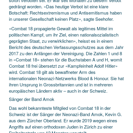
sofort verboten sei. Er war seit Monaten zu diesem Verbot
gedrängt worden. «Das heutige Verbot ist eine klare
Botschaft: Rechtsextremismus und Antisemitismus haben
in unserer Gesellschaft keinen Platz», sagte Seehofer.
«Combat 18 propagierte Gewalt als legitimes Mittel im
politischen Kampf, um ihr Ziel, einen nationalsozialistisch
geprägten Staat, zu verwirklichen», heisst es in einem
Bericht des deutschen Verfassungsschutzes aus dem Jahr
2017 zu den Anfängen der Vereinigung. Die Zahlen 1 und 8
in «Combat 18» stehen für die Buchstaben A und H, womit
Combat 18 frei übersetzt zur «Kampfeinheit Adolf Hitler»
wird. Combat 18 gilt als bewaffneter Arm des
internationalen Neonazi-Netzwerks Blood & Honour. Sie hat
ihren Ursprung in Grossbritannien und ist in mehreren
europäischen Ländern aktiv – auch in der Schweiz.
Sänger der Band Amok
Das wohl bekannteste Mitglied von Combat 18 in der
Schweiz ist der Sänger der Neonazi-Band Amok, Kevin G.
aus dem Zürcher Oberland. Er wurde 2019 wegen eines
Angriffs auf einen orthodoxen Juden in Zürich zu einer
Freiheitsstrafe von 12 Monaten verurteilt.