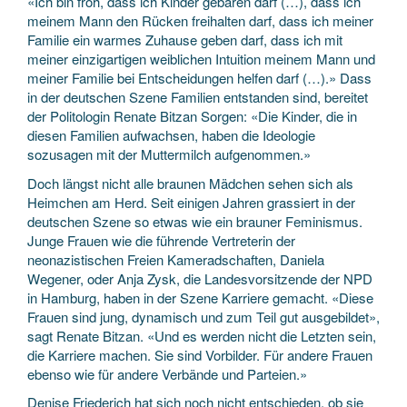
«Ich bin froh, dass ich Kinder gebären darf (…), dass ich
meinem Mann den Rücken freihalten darf, dass ich meiner
Familie ein warmes Zuhause geben darf, dass ich mit
meiner einzigartigen weiblichen Intuition meinem Mann und
meiner Familie bei Entscheidungen helfen darf (…).» Dass
in der deutschen Szene Familien entstanden sind, bereitet
der Politologin Renate Bitzan Sorgen: «Die Kinder, die in
diesen Familien aufwachsen, haben die Ideologie
sozusagen mit der Muttermilch aufgenommen.»
Doch längst nicht alle braunen Mädchen sehen sich als
Heimchen am Herd. Seit einigen Jahren grassiert in der
deutschen Szene so etwas wie ein brauner Feminismus.
Junge Frauen wie die führende Vertreterin der
neonazistischen Freien Kameradschaften, Daniela
Wegener, oder Anja Zysk, die Landesvorsitzende der NPD
in Hamburg, haben in der Szene Karriere gemacht. «Diese
Frauen sind jung, dynamisch und zum Teil gut ausgebildet»,
sagt Renate Bitzan. «Und es werden nicht die Letzten sein,
die Karriere machen. Sie sind Vorbilder. Für andere Frauen
ebenso wie für andere Verbände und Parteien.»
Denise Friederich hat sich noch nicht entschieden, ob sie