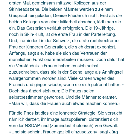
ersten Mal, gemeinsam mit zwei Kollegen aus der
Skinheadszene. Die beiden Männer werden zu einem
Gespräch eingeladen, Denise Friederich nicht. Erst als die
beiden Kollegen von einer Mitarbeit absehen, lädt man sie
ein. Das Gespräch verläuft erfolgreich. Die 19-Jährige,
noch in Skin-Kluft, ist die erste Frau in der Parteileitung.
Und, zumindest in der Schweiz, die erste rechtsextreme
Frau der jüngeren Generation, die sich derart exponiert.
Anfangs, sagt sie, habe sie sich das Vertrauen der
männlichen Funktionäre erarbeiten müssen. Doch dafür hat
sie Verständnis. «Frauen haben es sich selbst
zuzuschreiben, dass sie in der Szene lange als Anhängsel
wahrgenommen worden sind. Viele kamen wegen des
Freunds und gingen wieder, wenn sie sich getrennt hatten.»
Doch das ändert sich nun: Die Frauen seien
selbstbestimmter geworden. Und die Männer toleranter.
«Man will, dass die Frauen auch etwas machen können.»
Für die Pnos ist dies eine lohnende Strategie. Sie versucht
nämlich derzeit, ihr Image aufzupolieren, distanziert sich
von der NSDAP und (zumindest rhetorisch) von Gewalt.
«Und sie scheint Frauen gezielt einzusetzen», sagt Jürg