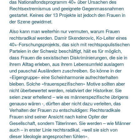
das Nationalfondsprogramm 40+ über Ursachen des
Rechtsextremismus und geeignete Gegenmassnahmen
gestartet. Keines der 13 Projekte ist jedoch den Frauen in
der Szene gewidmet.
Also kann man weiterhin nur vermuten, warum Frauen
rechtsradikal werden. Damir Skenderovic, Ko-Leiter eines
40+-Forschungsprojekts, das sich mit rechtspopulistischen
Parteien in der Schweiz beschäftigt, hält es für möglich,
dass Frauen die sexistischen Diskriminierungen, die sie in
ihrem Alltag erleben, aus ihrem Lebensumfeld auslagern
und pauschal Ausländern zuschreiben. So könne in der
«Eigengruppe» eine Scheinharmonie aufrechterhalten
bleiben. Solche «frauenspezifischen» Motive sollten aber
nicht überbewertet werden, relativiert der Historiker. Sie
seien zwar erhellend – wie es männerspezifische übrigens
genauso wären -, dürften aber nicht dazu verleiten, das
Verhalten der Frauen zu entschuldigen: Rechtsradikale
Frauen sind seiner Ansicht nach keine Opfer der
Gesellschaft, sondern Täterinnen. Sie werden – wie Männer
auch – in erster Linie rechtsradikal, «weil sie sich von
dieser Ideologie angesprochen fühlen».