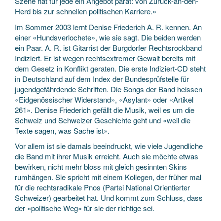
Szene hat für jede ein Angebot parat: von Zurück-an-den-
Herd bis zur schnellen politischen Karriere.»
Im Sommer 2003 lernt Denise Friederich A. R. kennen. An
einer «Hundsverlochete», wie sie sagt. Die beiden werden
ein Paar. A. R. ist Gitarrist der Burgdorfer Rechtsrockband
Indiziert. Er ist wegen rechtsextremer Gewalt bereits mit
dem Gesetz in Konflikt geraten. Die erste Indiziert-CD steht
in Deutschland auf dem Index der Bundesprüfstelle für
jugendgefährdende Schriften. Die Songs der Band heissen
«Eidgenössischer Widerstand», «Asylant» oder «Artikel
261». Denise Friederich gefällt die Musik, weil es um die
Schweiz und Schweizer Geschichte geht und «weil die
Texte sagen, was Sache ist».
Vor allem ist sie damals beeindruckt, wie viele Jugendliche
die Band mit ihrer Musik erreicht. Auch sie möchte etwas
bewirken, nicht mehr bloss mit gleich gesinnten Skins
rumhängen. Sie spricht mit einem Kollegen, der früher mal
für die rechtsradikale Pnos (Partei National Orientierter
Schweizer) gearbeitet hat. Und kommt zum Schluss, dass
der «politische Weg» für sie der richtige sei.