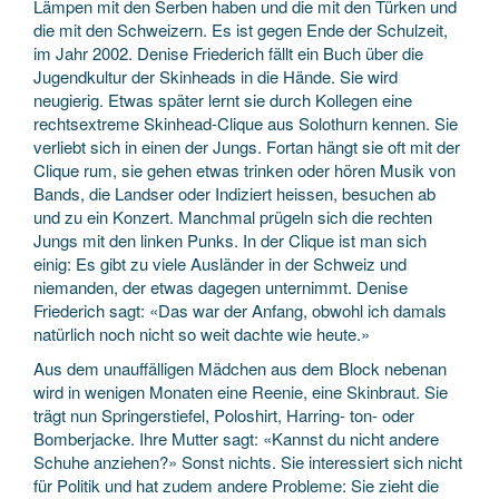
Lämpen mit den Serben haben und die mit den Türken und
die mit den Schweizern. Es ist gegen Ende der Schulzeit,
im Jahr 2002. Denise Friederich fällt ein Buch über die
Jugendkultur der Skinheads in die Hände. Sie wird
neugierig. Etwas später lernt sie durch Kollegen eine
rechtsextreme Skinhead-Clique aus Solothurn kennen. Sie
verliebt sich in einen der Jungs. Fortan hängt sie oft mit der
Clique rum, sie gehen etwas trinken oder hören Musik von
Bands, die Landser oder Indiziert heissen, besuchen ab
und zu ein Konzert. Manchmal prügeln sich die rechten
Jungs mit den linken Punks. In der Clique ist man sich
einig: Es gibt zu viele Ausländer in der Schweiz und
niemanden, der etwas dagegen unternimmt. Denise
Friederich sagt: «Das war der Anfang, obwohl ich damals
natürlich noch nicht so weit dachte wie heute.»
Aus dem unauffälligen Mädchen aus dem Block nebenan
wird in wenigen Monaten eine Reenie, eine Skinbraut. Sie
trägt nun Springerstiefel, Poloshirt, Harring- ton- oder
Bomberjacke. Ihre Mutter sagt: «Kannst du nicht andere
Schuhe anziehen?» Sonst nichts. Sie interessiert sich nicht
für Politik und hat zudem andere Probleme: Sie zieht die