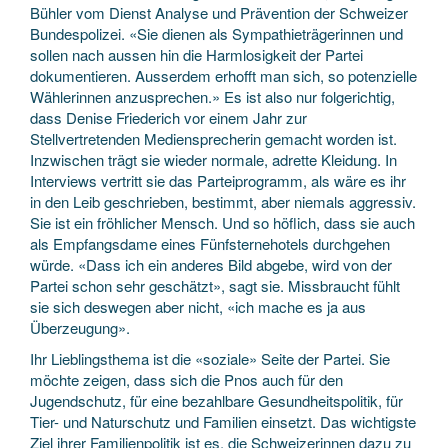
Bühler vom Dienst Analyse und Prävention der Schweizer
Bundespolizei. «Sie dienen als Sympathieträgerinnen und
sollen nach aussen hin die Harmlosigkeit der Partei
dokumentieren. Ausserdem erhofft man sich, so potenzielle
Wählerinnen anzusprechen.» Es ist also nur folgerichtig,
dass Denise Friederich vor einem Jahr zur
Stellvertretenden Mediensprecherin gemacht worden ist.
Inzwischen trägt sie wieder normale, adrette Kleidung. In
Interviews vertritt sie das Parteiprogramm, als wäre es ihr
in den Leib geschrieben, bestimmt, aber niemals aggressiv.
Sie ist ein fröhlicher Mensch. Und so höflich, dass sie auch
als Empfangsdame eines Fünfsternehotels durchgehen
würde. «Dass ich ein anderes Bild abgebe, wird von der
Partei schon sehr geschätzt», sagt sie. Missbraucht fühlt
sie sich deswegen aber nicht, «ich mache es ja aus
Überzeugung».
Ihr Lieblingsthema ist die «soziale» Seite der Partei. Sie
möchte zeigen, dass sich die Pnos auch für den
Jugendschutz, für eine bezahlbare Gesundheitspolitik, für
Tier- und Naturschutz und Familien einsetzt. Das wichtigste
Ziel ihrer Familienpolitik ist es, die Schweizerinnen dazu zu