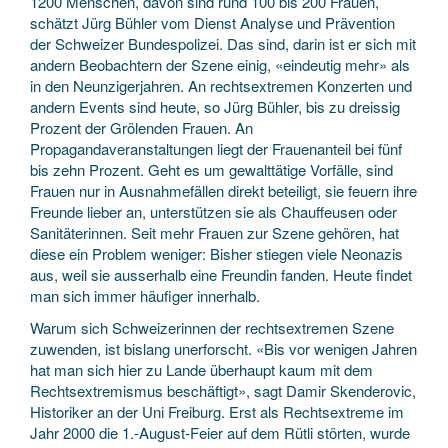
1200 Menschen, davon sind rund 100 bis 200 Frauen,
schätzt Jürg Bühler vom Dienst Analyse und Prävention
der Schweizer Bundespolizei. Das sind, darin ist er sich mit
andern Beobachtern der Szene einig, «eindeutig mehr» als
in den Neunzigerjahren. An rechtsextremen Konzerten und
andern Events sind heute, so Jürg Bühler, bis zu dreissig
Prozent der Grölenden Frauen. An
Propagandaveranstaltungen liegt der Frauenanteil bei fünf
bis zehn Prozent. Geht es um gewalttätige Vorfälle, sind
Frauen nur in Ausnahmefällen direkt beteiligt, sie feuern ihre
Freunde lieber an, unterstützen sie als Chauffeusen oder
Sanitäterinnen. Seit mehr Frauen zur Szene gehören, hat
diese ein Problem weniger: Bisher stiegen viele Neonazis
aus, weil sie ausserhalb eine Freundin fanden. Heute findet
man sich immer häufiger innerhalb.
Warum sich Schweizerinnen der rechtsextremen Szene
zuwenden, ist bislang unerforscht. «Bis vor wenigen Jahren
hat man sich hier zu Lande überhaupt kaum mit dem
Rechtsextremismus beschäftigt», sagt Damir Skenderovic,
Historiker an der Uni Freiburg. Erst als Rechtsextreme im
Jahr 2000 die 1.-August-Feier auf dem Rütli störten, wurde