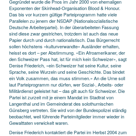
Gegründet wurde die Pnos im Jahr 2000 von ehemaligen
Exponenten der Skinhead-Organisation Blood & Honour.
Das bis vor kurzem gültige Parteiprogramm hatte viele
Parallelen zu jenem der NSDAP (Nationalsozialistische
Deutsche Arbeiterpartei). In der überarbeiteten Fassung
sind diese zwar gestrichen, trotzdem ist auch das neue
Papier durch und durch nationalistisch. Das Bürgerrecht
sollen höchstens «kulturverwandte» Ausländer erhalten,
heisst es dort – per Abstimmung. «Ein Afroamerikaner, der
den Schweizer Pass hat, ist für mich kein Schweizer», sagt
Denise Friederich, «ein Schweizer hat seine Kultur, seine
Sprache, seine Wurzeln und seine Geschichte. Das bindet
ein Volk zusammen, das muss stimmen.» An die Urne soll
laut Parteiprogramm nur dürfen, wer Sozial-, Arbeits- oder
Militärdienst geleistet hat – das gilt auch für Schweizer. Die
Partei ist zurzeit mit je einem Mandat im Stadtrat von
Langenthal und im Gemeinderat des solothurnischen
Günsberg vertreten. Sie wird von der Bundespolizei ständig
beobachtet, weil führende Parteimitglieder immer wieder in
Gewalttaten verwickelt waren.
Denise Friederich kontaktiert die Partei im Herbst 2004 zum