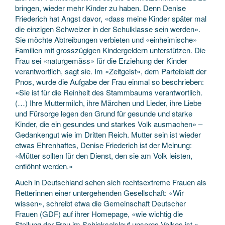
bringen, wieder mehr Kinder zu haben. Denn Denise
Friederich hat Angst davor, «dass meine Kinder später mal
die einzigen Schweizer in der Schulklasse sein werden».
Sie möchte Abtreibungen verbieten und «einheimische»
Familien mit grosszügigen Kindergeldern unterstützen. Die
Frau sei «naturgemäss» für die Erziehung der Kinder
verantwortlich, sagt sie. Im «Zeitgeist», dem Parteiblatt der
Pnos, wurde die Aufgabe der Frau einmal so beschrieben:
«Sie ist für die Reinheit des Stammbaums verantwortlich.
(…) Ihre Muttermilch, ihre Märchen und Lieder, ihre Liebe
und Fürsorge legen den Grund für gesunde und starke
Kinder, die ein gesundes und starkes Volk ausmachen» –
Gedankengut wie im Dritten Reich. Mutter sein ist wieder
etwas Ehrenhaftes, Denise Friederich ist der Meinung:
«Mütter sollten für den Dienst, den sie am Volk leisten,
entlöhnt werden.»
Auch in Deutschland sehen sich rechtsextreme Frauen als
Retterinnen einer untergehenden Gesellschaft: «Wir
wissen», schreibt etwa die Gemeinschaft Deutscher
Frauen (GDF) auf ihrer Homepage, «wie wichtig die
Stellung der Frau im Schicksalslauf unseres Volkes ist.»