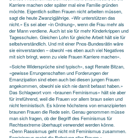
Karriere machen oder später mal eine Familie gründen
möchte. Eigentlich sollten Frauen nicht arbeiten müssen,
sagt die heute Zwanzigjährige. «Wir unterstützen das
nicht.» Es sei aber «in Ordnung», wenn die Frau mehr als
der Mann verdiene. Auch ist sie für mehr Kinderkrippen und
Tagesschulen. Gleichen Lohn für gleiche Arbeit hält sie für
selbstverständlich. Und mit einer Pnos-Bundesrätin wäre
sie einverstanden – obwohl «es eben auch viel Negatives
mit sich bringt, wenn zu viele Frauen Karriere machen».
«Solche Widersprüche sind typisch», sagt Renate Bitzan,
«gewisse Errungenschaften und Forderungen der
Emanzipation sind eben auch bei diesen jungen Frauen
angekommen, obwohl sie sich nie damit befasst haben.»
Das Schlagwort vom «braunen Feminismus» hält sie aber
für irreführend, weil die Frauen vor allem braun seien und
nicht feministisch. Es könne höchstens von emanzipierten
braunen Frauen die Rede sein. Genau genommen müsse
man sich fragen, ob der Begriff des Feminismus für
Rechtsextreme überhaupt verwendet werden könne.
«Denn Rassismus geht nicht mit Feminismus zusammen.
Feminismus meint die Befreiung aller Frauen.»