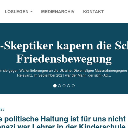
LOSLEGEN
MEDIENARCHIV
KONTAKT
s
-Skeptiker kapern die Sc
Friedensbewegung
eren sie gegen Waffenlieferungen an die Ukraine: Die einstigen Massnahmengegner r
Relevanz. Im September 2021 war der Mann, der sich «Atti...
023
e politische Haltung ist für uns nich
nazi war Lehrer in der Kinderschule