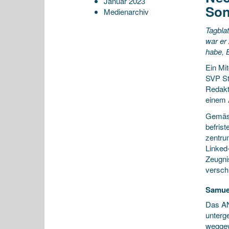
Januar 2023
Son
Medienarchiv
Tagbla
war er
habe, B
Ein Mi
SVP St
Redakt
einem 
Gemäss
befrist
zentru
Linked
Zeugni
versch
Samuel
Das AN
unterg
weggew