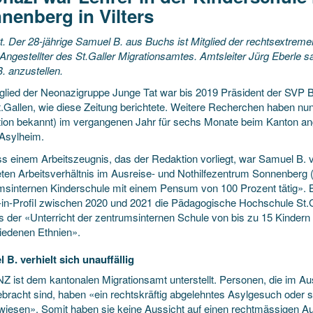
nenberg in Vilters
tt. Der 28-jährige Samuel B. aus Buchs ist Mitglied der rechtsextre
 Angestellter des St.Galler Migrationsamtes. Amtsleiter Jürg Eberle 
. anzustellen.
tglied der Neonazigruppe Junge Tat war bis 2019 Präsident der SVP 
.Gallen, wie diese Zeitung berichtete. Weitere Recherchen haben n
ion bekannt) im vergangenen Jahr für sechs Monate beim Kanton ange
Asylheim.
 einem Arbeitszeugnis, das der Redaktion vorliegt, war Samuel B. v
eten Arbeitsverhältnis im Ausreise- und Nothilfezentrum Sonnenberg (A
msinternen Kinderschule mit einem Pensum von 100 Prozent tätig». B
-in-Profil zwischen 2020 und 2021 die Pädagogische Hochschule St
s der «Unterricht der zentrumsinternen Schule von bis zu 15 Kindern
iedenen Ethnien».
 B. verhielt sich unauffällig
Z ist dem kantonalen Migrationsamt unterstellt. Personen, die im 
ebracht sind, haben «ein rechtskräftig abgelehntes Asylgesuch oder 
iesen». Somit haben sie keine Aussicht auf einen rechtmässigen Aufen