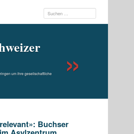
Suchen
Next
nach:
hweizer
ingen um ihre gesellschaftliche
t relevant»: Buchser
 im Asylzentrum