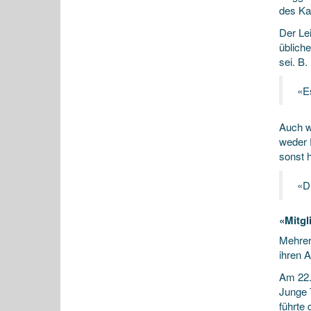
des Ka
Der Lei
übliche
sei. B
«E
Auch w
weder 
sonst h
«Di
«Mitgl
Mehrer
ihren A
Am 22.
Junge 
führte