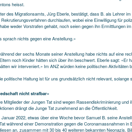
ntons heisst.
ter des Migrationsamts, Jürg Eberle, bestätigt, dass B. als Lehrer im
 Rekrutierungsverfahren durchlaufen, wobei eine Einwilligung für pol
. habe weder Vorstrafen gehabt, noch seien gegen ihn Ermittlungen 
s sprach nichts gegen eine Anstellung.»
ährend der sechs Monate seiner Anstellung habe nichts auf eine re
Eltern noch Kinder hätten sich über ihn beschwert. Eberle sagt: «Er h
ätten wir interveniert.» Im ANZ würden keine politischen Aktivitäten be
e politische Haltung ist für uns grundsätzlich nicht relevant, solange s
iedschaft nicht strafbar»
e Mitglieder der Jungen Tat sind wegen Rassendiskriminierung und ill
ktionen drängt die Junge Tat zunehmend an die Öffentlichkeit.
 Januar 2022, etwas über eine Woche bevor Samuel B. seine Anstellu
Tat während einer Demonstration gegen die Coronamassnahmen in B
 diesen an, zusammen mit 30 bis 40 weiteren bekannten Neonazis. Bild