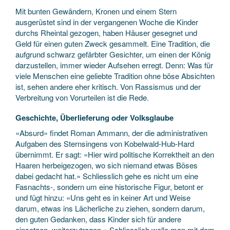
Mit bunten Gewändern, Kronen und einem Stern
ausgerüstet sind in der vergangenen Woche die Kinder
durchs Rheintal gezogen, haben Häuser gesegnet und
Geld für einen guten Zweck gesammelt. Eine Tradition, die
aufgrund schwarz gefärbter Gesichter, um einen der König
darzustellen, immer wieder Aufsehen erregt. Denn: Was für
viele Menschen eine geliebte Tradition ohne böse Absichten
ist, sehen andere eher kritisch. Von Rassismus und der
Verbreitung von Vorurteilen ist die Rede.
Geschichte, Überlieferung oder Volksglaube
«Absurd» findet Roman Ammann, der die administrativen
Aufgaben des Sternsingens von Kobelwald-Hub-Hard
übernimmt. Er sagt: «Hier wird politische Korrektheit an den
Haaren herbeigezogen, wo sich niemand etwas Böses
dabei ge­dacht hat.» Schliesslich gehe es nicht um eine
Fasnachts-, sondern um eine historische Figur, betont er
und fügt hinzu: «Uns geht es in keiner Art und Weise
darum, etwas ins Lächerliche zu ziehen, sondern darum,
den guten Gedanken, dass Kinder sich für andere
einsetzen, weiterzutragen.» Schliesslich wolle man mit dem