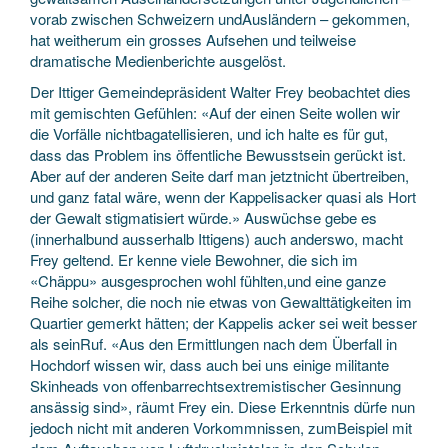
vorab zwischen Schweizern undAusländern – gekommen,
hat weitherum ein grosses Aufsehen und teilweise
dramatische Medienberichte ausgelöst.
Der Ittiger Gemeindepräsident Walter Frey beobachtet dies
mit gemischten Gefühlen: «Auf der einen Seite wollen wir
die Vorfälle nichtbagatellisieren, und ich halte es für gut,
dass das Problem ins öffentliche Bewusstsein gerückt ist.
Aber auf der anderen Seite darf man jetztnicht übertreiben,
und ganz fatal wäre, wenn der Kappelisacker quasi als Hort
der Gewalt stigmatisiert würde.» Auswüchse gebe es
(innerhalbund ausserhalb Ittigens) auch anderswo, macht
Frey geltend. Er kenne viele Bewohner, die sich im
«Chäppu» ausgesprochen wohl fühlten,und eine ganze
Reihe solcher, die noch nie etwas von Gewalttätigkeiten im
Quartier gemerkt hätten; der Kappelis acker sei weit besser
als seinRuf. «Aus den Ermittlungen nach dem Überfall in
Hochdorf wissen wir, dass auch bei uns einige militante
Skinheads von offenbarrechtsextremistischer Gesinnung
ansässig sind», räumt Frey ein. Diese Erkenntnis dürfe nun
jedoch nicht mit anderen Vorkommnissen, zumBeispiel mit