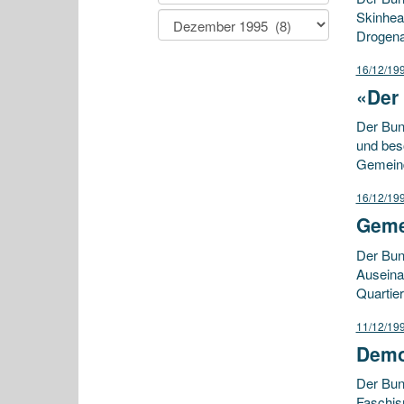
Skinhea
Drogena
16/12/19
«Der 
Der Bun
und bes
Gemeind
16/12/19
Gemei
Der Bun
Auseina
Quartie
11/12/19
Demo
Der Bun
Faschis