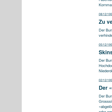
Kornmark
08/12/19
Zu v
Der Bun
verhind
05/12/19
Skins
Der Bun
Hochdorf
Niederd
02/12/19
Der 
Der Bun
Grosssi
«abgelö
oder am