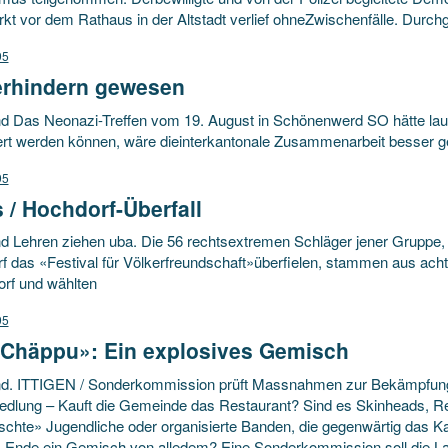
t vor dem Rathaus in der Altstadt verlief ohneZwischenfälle. Durchg
95
erhindern gewesen
d Das Neonazi-Treffen vom 19. August in Schönenwerd SO hätte laut
ert werden können, wäre dieinterkantonale Zusammenarbeit besser 
95
 / Hochdorf-Überfall
d Lehren ziehen uba. Die 56 rechtsextremen Schläger jener Gruppe,
 das «Festival für Völkerfreundschaft»überfielen, stammen aus acht 
orf und wählten
95
«Chäppu»: Ein explosives Gemisch
d. ITTIGEN / Sonderkommission prüft Massnahmen zur Bekämpfung v
edlung – Kauft die Gemeinde das Restaurant? Sind es Skinheads, Re
schte» Jugendliche oder organisierte Banden, die gegenwärtig das K
 Ende ein Gemisch von alledem? Eine Sonderkommission soll die La