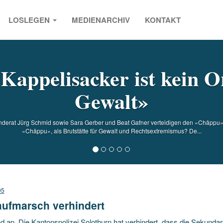
LOSLEGEN
MEDIENARCHIV
KONTAKT
s
Kappelisacker ist kein O
Gewalt»
derat Jürg Schmid sowie Sara Gerber und Beat Gafner verteidigen den «Chäppu». 
«Chäppu», als Brutstätte für Gewalt und Rechtsextremismus? De...
95
aufmarsch verhindert
d ap. Die Kantonspolizei Solothurn hat verhindert, dass die Sekunda