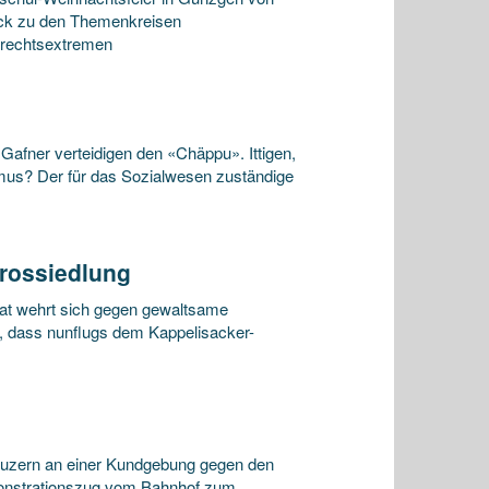
tück zu den Themenkreisen
mrechtsextremen
fner verteidigen den «Chäppu». Ittigen,
mus? Der für das Sozialwesen zuständige
Grossiedlung
rat wehrt sich gegen gewaltsame
, dass nunflugs dem Kappelisacker-
Luzern an einer Kundgebung gegen den
monstrationszug vom Bahnhof zum