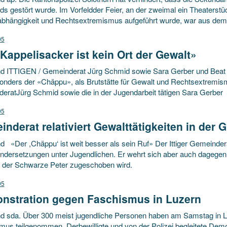
ds gestört wurde. Im Vorfeldder Feier, an der zweimal ein Theaters
bhängigkeit und Rechtsextremismus aufgeführt wurde, war aus de
95
Kappelisacker ist kein Ort der Gewalt»
d ITTIGEN / Gemeinderat Jürg Schmid sowie Sara Gerber und Beat Ga
onders der «Chäppu», als Brutstätte für Gewalt und Rechtsextremis
eratJürg Schmid sowie die in der Jugendarbeit tätigen Sara Gerber
95
nderat relativiert Gewalttätigkeiten in der 
d «Der ,Chäppu‘ ist weit besser als sein Ruf» Der Ittiger Gemeinde
ndersetzungen unter Jugendlichen. Er wehrt sich aber auch dagegen
r der Schwarze Peter zugeschoben wird.
95
nstration gegen Faschismus in Luzern
d sda. Über 300 meist jugendliche Personen haben am Samstag in 
mus teilgenommen. Derbewilligte und von der Polizei begleitete De