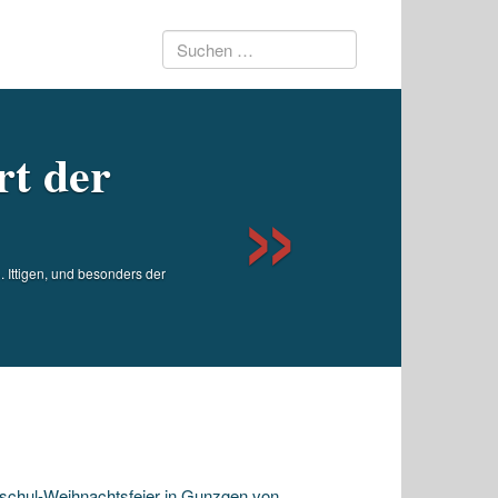
Suchen
Next
nach:
rt der
Ittigen, und besonders der
rschul-Weihnachtsfeier in Gunzgen von