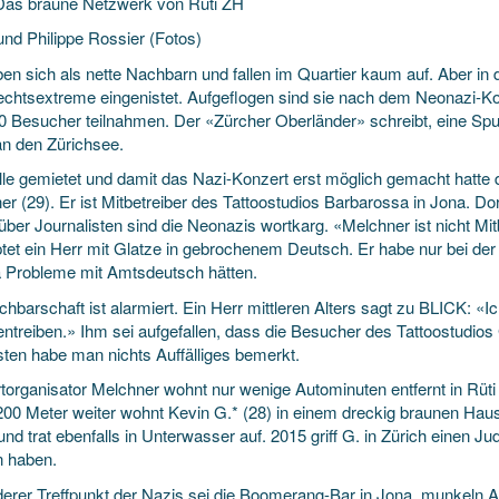
 Das braune Netzwerk von Rüti ZH
und Philippe Rossier (Fotos)
ben sich als nette Nachbarn und fallen im Quartier kaum auf. Aber i
echtsextreme eingenistet. Aufgeflogen sind sie nach dem Neonazi-K
0 Besucher teilnahmen. Der «Zürcher Oberländer» schreibt, eine Spur
an den Zürichsee.
lle gemietet und damit das Nazi-Konzert erst möglich gemacht hatte
er (29). Er ist Mitbetreiber des Tattoostudios Barbarossa in Jona. D
ber Journalisten sind die Neonazis wortkarg. «Melchner ist nicht Mit
tet ein Herr mit Glatze in gebrochenem Deutsch. Er habe nur bei der
a Probleme mit Amtsdeutsch hätten.
hbarschaft ist alarmiert. Ein Herr mittleren Alters sagt zu BLICK: «Ic
entreiben.» Ihm sei aufgefallen, dass die Besucher des Tattoostudio
ten habe man nichts Auffälliges bemerkt.
torganisator Melchner wohnt nur wenige Autominuten entfernt in Rüti 
200 Meter weiter wohnt Kevin G.* (28) in einem dreckig braunen Hau
d trat ebenfalls in Unterwasser auf. 2015 griff G. in Zürich einen Jud
n haben.
derer Treffpunkt der Nazis sei die Boomerang-Bar in Jona, munkeln 