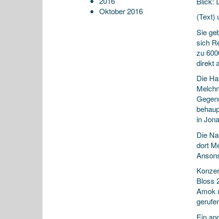
2016
Blick:
Oktober 2016
(Text) 
Sie ge
sich R
zu 600
direkt 
Die Ha
Melchn
Gegenü
behaup
in Jon
Die Nac
dort M
Ansons
Konzer
Bloss 
Amok un
gerufe
Ein an