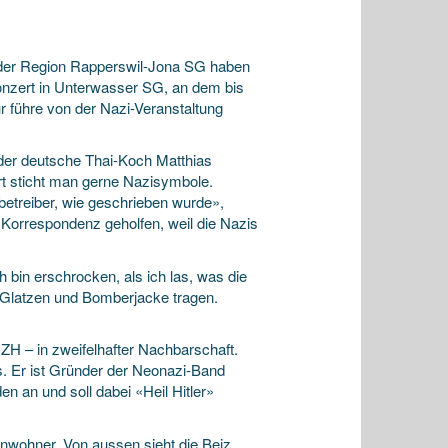
n der Region Rapperswil-Jona SG haben
onzert in Unterwasser SG, an dem bis
 führe von der Nazi-Veranstaltung
 der deutsche Thai-Koch Matthias
ort sticht man gerne Nazisymbole.
betreiber, wie geschrieben wurde»,
 Korrespondenz geholfen, weil die Nazis
h bin erschrocken, als ich las, was die
s Glatzen und Bomberjacke tragen.
ZH – in zweifelhafter Nachbarschaft.
s. Er ist Gründer der Neonazi-Band
en an und soll dabei «Heil Hitler»
Anwohner. Von aussen sieht die Beiz