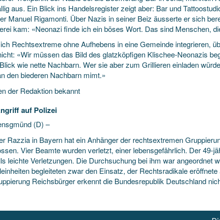
llig aus. Ein Blick ins Handelsregister zeigt aber: Bar und Tattoostud
r Manuel Rigamonti. Über Nazis in seiner Beiz äusserte er sich bereits
rei kam: «Neonazi finde ich ein böses Wort. Das sind Menschen, die s
ich Rechtsextreme ohne Aufhebens in eine Gemeinde integrieren, 
 nicht: «Wir müssen das Bild des glatzköpfigen Klischee-Neonazis b
 Blick wie nette Nachbarn. Wer sie aber zum Grillieren einladen würd
n den biederen Nachbarn mimt.»
n der Redaktion bekannt
ngriff auf Polizei
ensgmünd (D) –
ner Razzia in Bayern hat ein Anhänger der rechtsextremen Gruppierun
sen. Vier Beamte wurden verletzt, einer lebensgefährlich. Der 49-jähr
lls leichte Verletzungen. Die Durchsuchung bei ihm war angeordnet w
einheiten begleiteten zwar den Einsatz, der Rechtsradikale eröffnete
uppierung Reichsbürger erkennt die Bundesrepublik Deutschland nicht 