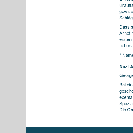
unauffä
gewisse
Schläge
Dass s
Althof
ersten
nebena
* Name
Nazi-A
Georg
Bei ei
geschos
ebenfa
Spezial
Die Gr