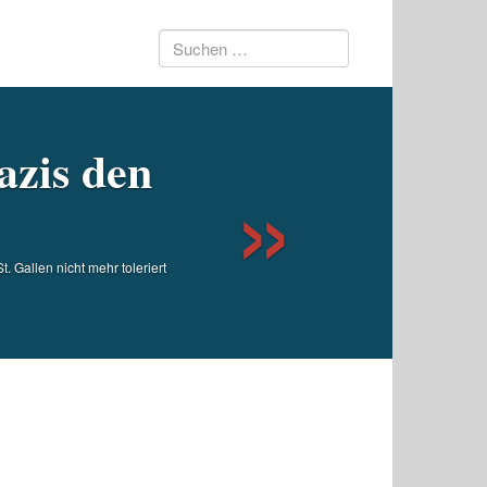
Suchen
Next
nach:
azis den
 Gallen nicht mehr toleriert