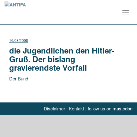
Toggl
navig
16/08/2000
die Jugendlichen den Hitler-
Gruß. Der bislang
gravierendste Vorfall
Der Bund
Disclaimer
|
Kontakt
|
follow us on mastodon