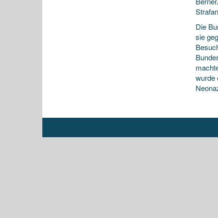
Berner
Strafa
Die Bu
sie ge
Besuch
Bundes
machte
wurde 
Neonaz