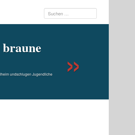
Suchen
Next
nach:
e braune
sylheim undschlugen Jugendliche