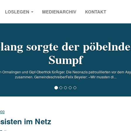
LOSLEGEN
MEDIENARCHIV
KONTAKT
s
ang sorgte der pöbelnd
Sumpf
Ormalingen und Gipf-Oberfrick fürÄrger. Die Neonazis patrouillierten vor dem A
zusammen. GemeindeschreiberFelix Beyeler: «Wir mussten di...
000
sisten im Netz