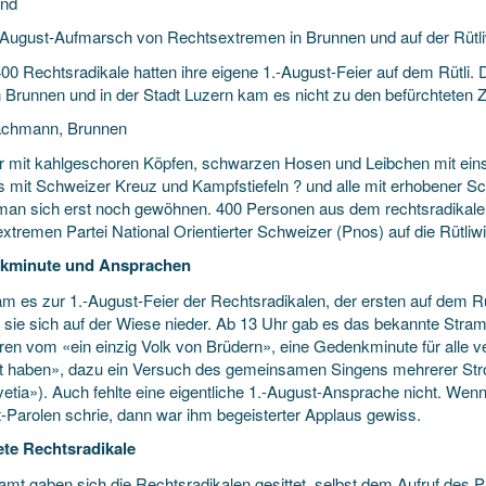
und
-August-Aufmarsch von Rechtsextremen in Brunnen und auf der Rütliw
0 Rechtsradikale hatten ihre eigene 1.-August-Feier auf dem Rütli. Di
n Brunnen und in der Stadt Luzern
kam es nicht zu den befürchteten
achmann, Brunnen
 mit kahlgeschoren Köpfen, schwarzen Hosen und Leibchen mit eins
ts mit Schweizer Kreuz und Kampfstiefeln ? und alle mit erhobener S
an sich erst noch gewöhnen. 400 Personen aus dem rechtsradikale
xtremen Partei National Orientierter Schweizer (Pnos) auf die Rütliwi
kminute und Ansprachen
am es zur 1.-August-Feier der Rechtsradikalen, der ersten auf dem R
n sie sich auf der Wiese nieder. Ab 13 Uhr gab es das bekannte S
eren vom «ein einzig Volk von Brüdern», eine Gedenkminute für alle v
et haben», dazu ein Versuch des gemeinsamen Singens mehrerer Stro
lvetia»). Auch fehlte eine eigentliche 1.-August-Ansprache nicht. We
-Parolen schrie, dann war ihm begeisterter Applaus gewiss.
ete Rechtsradikale
amt gaben sich die Rechtsradikalen gesittet, selbst dem Aufruf des P