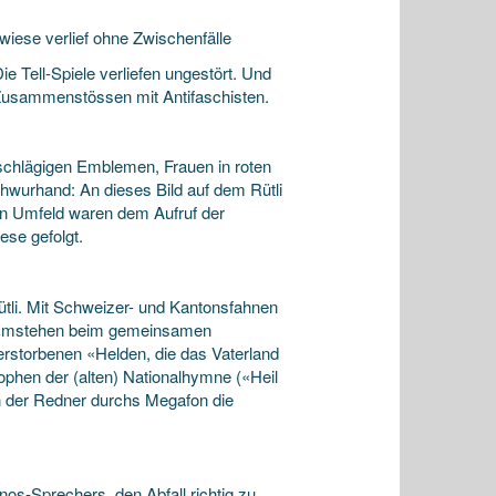
iese verlief ohne Zwischenfälle
e Tell-Spiele verliefen ungestört. Und
 Zusammenstössen mit Antifaschisten.
chlägigen Emblemen, Frauen in roten
chwurhand: An dieses Bild auf dem Rütli
n Umfeld waren dem Aufruf der
ese gefolgt.
ütli. Mit Schweizer- und Kantonsfahnen
trammstehen beim gemeinsamen
erstorbenen «Helden, die das Vaterland
phen der (alten) Nationalhymne («Heil
nn der Redner durchs Megafon die
nos-Sprechers, den Abfall richtig zu