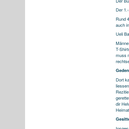
Der B
Der 1.
Rund 40
auch i
Ueli B
Männer
T-Shir
muss m
rechtse
Geden
Dort k
liesse
Reziti
gerett
dir He
Heimat
Gesitt
Insges