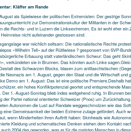
ntar: Kläffer am Rande
August als Spielwiese der politischen Extremisten: Der gestrige Sonn
uungsunterricht zur Demonstrationskultur der Militanten in der Schwei
n die Rechts- und in Luzern die Linksextremen. Es ist wohl eher ein 
r Heimreise nicht aufeinander gestossen sind.
sgangslage war reichlich seltsam: Die nationalistische Rechte protest
alepos «Wilhelm Tell» auf der Rütliwiese ? gesponsert von SVP-Bunde
gsbürgerliche Erbauung statt vaterländischem Schwur: Das geht Skinhe
ch», verkündeten sie in Brunnen. Das könnten auch Linke sagen.Gleich
n Gestalt des Schwarzen Blocks, blasen zum antifaschistischen (Ge
die Neonazis am 1. August, gegen den Staat und die Wirtschaft und 
inke Demo am 1. August: Das ist eine politische Premiere.Deshalb ha
schützer, ein hohes Konfliktpotenzial geortet und entsprechende Ma
et. Der 1.-August-Sonntag blieb indes weitgehend ruhig. In Brunnen b
 der Partei national orientierter Schweizer (Pnos) um Zurückhaltung.
deten Autonomen die Lust auf Randale weggeschmolzen wie das Softei
g eine Gemeinsamkeit der beiden Extreme zutage gefördert. Auch wen
aut, wenn Minderheiten ihren Auftritt haben: Skinheads wie Autonome
mierte Kleidung und schematisches Denken stehen dem Kontakt nach
 auch 2004 das geworden, was er für die meisten Menschen in diesem L