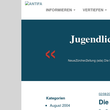
INFORMIEREN
VERTIEFEN
Previou
Jugendli
NeueZürcherZeitung (sda) Die 
02/08/2
Kategorien
Die
August 2004