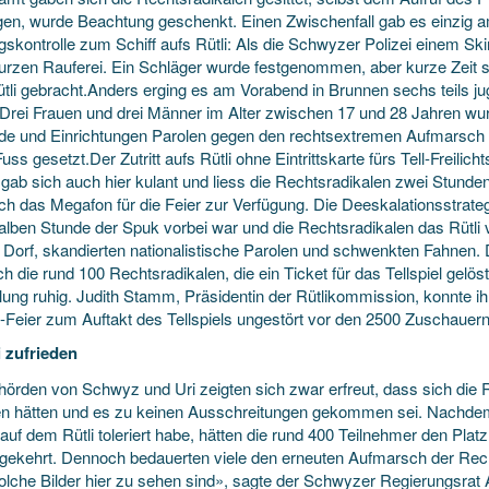
gen, wurde Beachtung geschenkt. Einen Zwischenfall gab es einzig am
egskontrolle zum Schiff aufs Rütli: Als die Schwyzer Polizei einem 
kurzen Rauferei. Ein Schläger wurde festgenommen, aber kurze Zeit s
ütli gebracht.Anders erging es am Vorabend in Brunnen sechs teils 
 Drei Frauen und drei Männer im Alter zwischen 17 und 28 Jahren wur
e und Einrichtungen Parolen gegen den rechtsextremen Aufmarsch g
Fuss gesetzt.Der Zutritt aufs Rütli ohne Eintrittskarte fürs Tell-Freilich
 gab sich auch hier kulant und liess die Rechtsradikalen zwei Stunden
h das Megafon für die Feier zur Verfügung. Die Deeskalationsstrategi
halben Stunde der Spuk vorbei war und die Rechtsradikalen das Rütli 
 Dorf, skandierten nationalistische Parolen und schwenkten Fahnen.
h die rund 100 Rechtsradikalen, die ein Ticket für das Tellspiel gelös
lung ruhig. Judith Stamm, Präsidentin der Rütlikommission, konnte ihr
-Feier zum Auftakt des Tellspiels ungestört vor den 2500 Zuschauern
i zufrieden
hörden von Schwyz und Uri zeigten sich zwar erfreut, dass sich die
en hätten und es zu keinen Ausschreitungen gekommen sei. Nachdem d
auf dem Rütli toleriert habe, hätten die rund 400 Teilnehmer den Pla
gekehrt. Dennoch bedauerten viele den erneuten Aufmarsch der Rech
olche Bilder hier zu sehen sind», sagte der Schwyzer Regierungsrat 