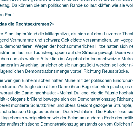
tag. Da können die am politischen Rande so laut kläffen wie sie wol
an Pauli
das die Rechtsextremen?»
er Stadt lag brütend die Mittagshitze, als sich auf dem Luzerner The
gend Vermummte und schwarz Gekleidete versammelten, um «gegen
zu demonstrieren. Wegen der hochsommerlichen Hitze hatten sich 
tranten fast nur Touristengruppen auf die Strasse gewagt. Diese wus
hen nun als weitere Attraktion im Angebot der Innerschweizer Metropo
lkamera im Anschlag, unsicher ob sie nun gezückt werden soll oder ni
 jugendlichen Demonstrationsmenge vorbei Richtung Reussbrücke.
ie wenigen Einheimischen hatten Mühe mit der politischen Einordnung:
extremen?» fragte eine ältere Dame ihren Begleiter. «Ich glaube, es 
, worauf die Dame nachhakte: «Meinst Du jene, die die Fäuste hochst
rität»: Slogans brüllend bewegte sich der Demonstrationszug Richtung 
ereit montierte Schutzbrillen und übers Gesicht gezogene Strümpfe
huhe liessen Ungutes erahnen. Doch Fehlalarm. Die Polizei liess s
ttag ebenso wenig blicken wie der Feind am anderen Ende des poli
der antifaschistische Demonstrationszug anstandslos vom üblichen 