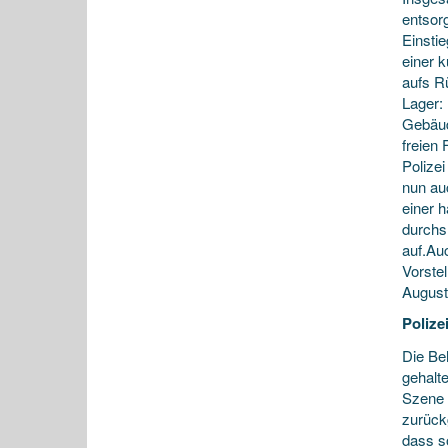
entsor
Einsti
einer 
aufs R
Lager:
Gebäud
freien 
Polizei
nun auc
einer 
durchs
auf.Auc
Vorstel
August
Polize
Die Be
gehalt
Szene 
zurück
dass s