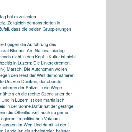
tag bot exzellenten
z. Zeitgleich demonstrierten in
Zufall, dass die beiden Gruppierungen
iert gegen die Aufführung des
srat Blocher. Am Nationalfeiertag
ads nicht in den Kopf. «Kultur ist nicht
zeitig in Luzern: Die Linksextremen,
gen-) Marsch. Die Autonomen wollen
gegen den Rest der Welt demonstrieren.
tte Urs von Däniken, der oberste
ssnahmen der Polizei in die Wege
emühte sich die rechte Szene unter der
 Und in Luzern ist den martialisch
s in der Sonne.Dafür hat der gestrige
n die Öffentlichkeit noch so gerne
 agieren im politischen Vakuum.
 aussen im Weg.Und damit ist der 1.
ande ist: ein arbeitsfreier, heisser