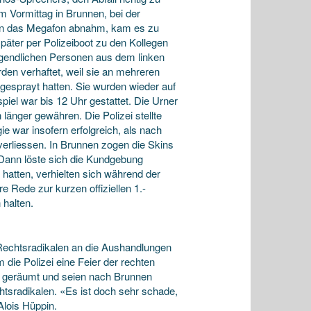
 Vormittag in Brunnen, bei der
Skin das Megafon abnahm, kam es zu
päter per Polizeiboot zu den Kollegen
jugendlichen Personen aus dem linken
den verhaftet, weil sie an mehreren
esprayt hatten. Sie wurden wieder auf
tspiel war bis 12 Uhr gestattet. Die Urner
 länger gewähren. Die Polizei stellte
e war insofern erfolgreich, als nach
verliessen. In Brunnen zogen die Skins
 Dann löste sich die Kundgebung
t hatten, verhielten sich während der
e Rede zur kurzen offiziellen 1.-
 halten.
 Rechtsradikalen an die Aushandlungen
ie Polizei eine Feier der rechten
tz geräumt und seien nach Brunnen
tsradikalen. «Es ist doch sehr schade,
Alois Hüppin.