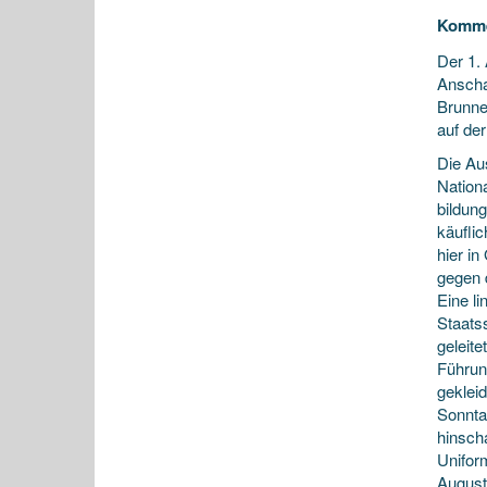
Komme
Der 1. 
Anscha
Brunne
auf de
Die Au
Nation
bildun
käufli
hier i
gegen 
Eine l
Staats
geleit
Führung
geklei
Sonnta
hinsch
Unifor
August