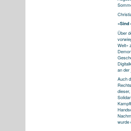
Sommer
Christi
«Sind 
Über d
vorwie
Welt» 
Demons
Gesche
Digita
an der
Auch d
Rechts
dieser
Solida
Kampfb
Handsc
Nachmi
wurde 