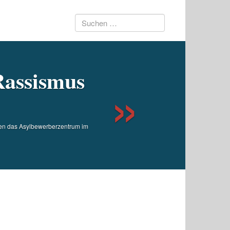
Suchen
Next
nach:
Rassismus
gen das Asylbewerberzentrum im