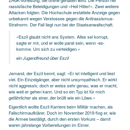
ZHdK-Vorlesung, die online gehalten wird. Die Person rief
rassistische Beleidigungen und «Heil Hitler!». Zwei weitere
Attacken folgten. Die Hochschule erstattete Anzeige gegen
unbekannt wegen Verstosses gegen die Antirassismus-
Strafnorm. Der Fall liegt nun bei der Staatsanwaltschaft.
«Eszil glaubt nicht ans System. Alles sei korrupt,
sagte er mir, und er wolle parat sein, wenn ‹es›
komme. Um sich zu verteidigen.»
ein Jugendfreund über Eszil
Jemand, der Eszil kennt, sagt: «Er ist intelligent und liest
viel. Ein Einzelgänger, aber nicht unsympathisch. Er wirkt
nicht aggressiv, doch er weiss sehr genau, was er macht,
wie weit er gehen kann. Und so ein Typ ist für mich
gefährlicher als einer, der brüllt wie ein Löwe.»
Eigentlich wollte Eszil Karriere beim Militär machen, als
Fallschirmaufklärer. Doch im November 2019 flog er, wie
die Armee bestätigt, durch den ersten Vorkurs – damit
waren jahrelange Vorbereitungen im Eimer.