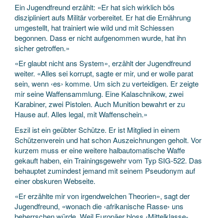
Ein Jugendfreund erzählt: «Er hat sich wirklich bös
diszipliniert aufs Militär vorbereitet. Er hat die Ernährung
umgestellt, hat trainiert wie wild und mit Schiessen
begonnen. Dass er nicht aufgenommen wurde, hat ihn
sicher getroffen.»
«Er glaubt nicht ans System», erzählt der Jugendfreund
weiter. «Alles sei korrupt, sagte er mir, und er wolle parat
sein, wenn ‹es› komme. Um sich zu verteidigen. Er zeigte
mir seine Waffensammlung. Eine Kalaschnikow, zwei
Karabiner, zwei Pistolen. Auch Munition bewahrt er zu
Hause auf. Alles legal, mit Waffenschein.»
Eszil ist ein geübter Schütze. Er ist Mitglied in einem
Schützenverein und hat schon Auszeichnungen geholt. Vor
kurzem muss er eine weitere halbautomatische Waffe
gekauft haben, ein Trainingsgewehr vom Typ SIG-522. Das
behauptet zumindest jemand mit seinem Pseudonym auf
einer obskuren Webseite.
«Er erzählte mir von irgendwelchen Theorien», sagt der
Jugendfreund, «wonach die ‹afrikanische Rasse› uns
beherrschen würde. Weil Europäer bloss ‹Mittelklasse-