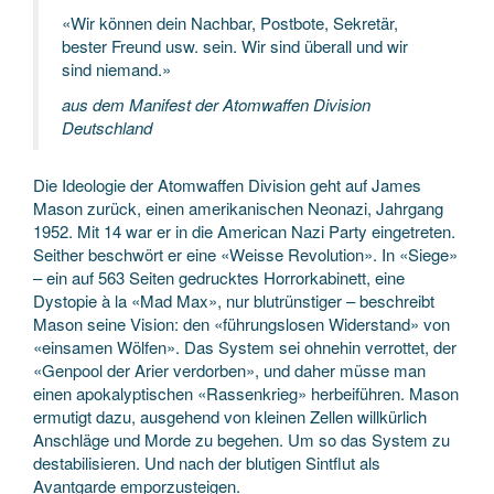
«Wir können dein Nachbar, Postbote, Sekretär,
bester Freund usw. sein. Wir sind überall und wir
sind niemand.»
aus dem Manifest der Atomwaffen Division
Deutschland
Die Ideologie der Atomwaffen Division geht auf James
Mason zurück, einen amerikanischen Neonazi, Jahrgang
1952. Mit 14 war er in die American Nazi Party eingetreten.
Seither beschwört er eine «Weisse Revolution». In «Siege»
– ein auf 563 Seiten gedrucktes Horrorkabinett, eine
Dystopie à la «Mad Max», nur blutrünstiger – beschreibt
Mason seine Vision: den «führungslosen Widerstand» von
«einsamen Wölfen». Das System sei ohnehin verrottet, der
«Genpool der Arier verdorben», und daher müsse man
einen apokalyptischen «Rassenkrieg» herbeiführen. Mason
ermutigt dazu, ausgehend von kleinen Zellen willkürlich
Anschläge und Morde zu begehen. Um so das System zu
destabilisieren. Und nach der blutigen Sintflut als
Avantgarde emporzusteigen.