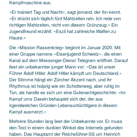
Kampfmaschine aus.
«Er trainiert Tag und Nacht», sagt jemand, der ihn kennt.
«Er drückt sich täglich fünf Mahlzeiten rein. Ich rede von
richtigen Mahlzeiten, nicht von diesem Grünzeug.» Ein
Jugendfreund erzählt: «Eszil hat zahlreiche Waffen zu
Hause.»
Die «Mission Rassenkrieg» beginnt im Januar 2020. Mit
einer Gruppe namens «Eisenjugend Schweiz», die einen
Kanal auf dem Messenger-Dienst Telegram eröffnet. Darauf
liest ein unbekannter junger Mann vor: «Das ist unser
Führer Adolf Hitler. Adolf Hitler kämpft um Deutschland.»
Der Stimme hängt ein Zürcher Akzent nach, und ihr
Rhythmus ist holprig wie ein Schotterweg, aber ruhig im
Ton, als handle es sich um eine Gutenachtgeschichte: «Im
Kampf ums Dasein behauptet sich der, der aus
irgendwelchen Gründen Lebensuntüchtigere in diesem
Kampf ausmerzt.»
Mehrere Stunden lang liest der Unbekannte vor. Er muss
den Text in einem dunklen Winkel des Internets gefunden
haben. Das Hauptamt der Reichsführer-SS um Heinrich