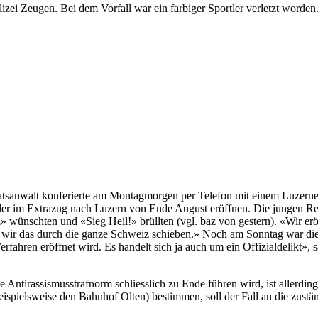
izei Zeugen. Bei dem Vorfall war ein farbiger Sportler verletzt worden.
tsanwalt konferierte am Montagmorgen per Telefon mit einem Luzerner
ler
im Extrazug nach Luzern von Ende August eröffnen. Die jungen R
 wünschten und «Sieg Heil!» brüllten (vgl. baz von gestern). «Wir erö
ss wir das durch die ganze Schweiz schieben.» Noch am Sonntag war die
Verfahren eröffnet wird. Es handelt sich ja auch um ein Offizialdelikt»
irassismusstrafnorm schliesslich zu Ende führen wird, ist allerdings
eispielsweise den Bahnhof Olten) bestimmen, soll der Fall an die zus