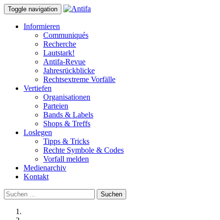
Toggle navigation
Informieren
Communiqués
Recherche
Lautstark!
Antifa-Revue
Jahresrückblicke
Rechtsextreme Vorfälle
Vertiefen
Organisationen
Parteien
Bands & Labels
Shops & Treffs
Loslegen
Tipps & Tricks
Rechte Symbole & Codes
Vorfall melden
Medienarchiv
Kontakt
Suchen
nach: