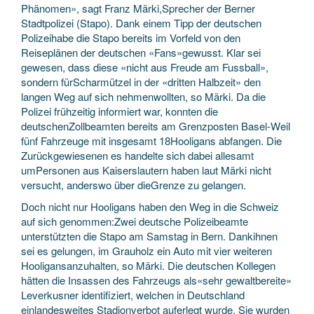
Phänomen», sagt Franz Märki,Sprecher der Berner
Stadtpolizei (Stapo). Dank einem Tipp der deutschen
Polizeihabe die Stapo bereits im Vorfeld von den
Reiseplänen der deutschen «Fans»gewusst. Klar sei
gewesen, dass diese «nicht aus Freude am Fussball»,
sondern fürScharmützel in der «dritten Halbzeit» den
langen Weg auf sich nehmenwollten, so Märki. Da die
Polizei frühzeitig informiert war, konnten die
deutschenZollbeamten bereits am Grenzposten Basel-Weil
fünf Fahrzeuge mit insgesamt 18Hooligans abfangen. Die
Zurückgewiesenen es handelte sich dabei allesamt
umPersonen aus Kaiserslautern haben laut Märki nicht
versucht, anderswo über dieGrenze zu gelangen.
Doch nicht nur Hooligans haben den Weg in die Schweiz
auf sich genommen:Zwei deutsche Polizeibeamte
unterstützten die Stapo am Samstag in Bern. Dankihnen
sei es gelungen, im Grauholz ein Auto mit vier weiteren
Hooligansanzuhalten, so Märki. Die deutschen Kollegen
hätten die Insassen des Fahrzeugs als«sehr gewaltbereite»
Leverkusner identifiziert, welchen in Deutschland
einlandesweites Stadionverbot auferlegt wurde. Sie wurden