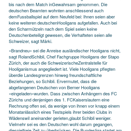
bis nach dem Match inGewahrsam genommen. Die
deutschen Beamten wohnten anschliessend auch
demFussballspiel auf dem Neufeld bei: Ihnen seien aber
keine weiteren deutschenHooligans aufgefallen. Auch bei
den Scharmützeln nach dem Spiel seien keine
Deutschenbeteiligt gewesen, die Verhafteten seien alle
Schweizer, sagt Märki.
«Brandneu» sei die Anreise ausländischer Hooligans nicht,
sagt RolandSchibli, Chef Fachgruppe Hooligans der Stapo
Zürich, der auch die SchweizerischeZentralstelle für
Hooliganismus angegliedert ist. Viele Hooligans pflegten
überdie Landesgrenzen hinweg freundschaftliche
Beziehungen, so Schibli. Ervermutet, dass die
abgefangenen Deutschen von Berner Hooligans
«eingeladen»wurden. Dass zwischen Anhängern des FC
Zürichs und denjenigen des 1. FCKaiserslautern eine
Rechnung offen sei, da wenige von ihnen vor knapp einem
Monatanlässlich eines Testspiels ihrer beiden Clubs in
Wädenswil aneinander gerieten,glaubt Schibli weniger.
Vielmehr sei es den Deutschen wohl darum gegangen,
diespielfreie Zeit zu überbrücken. Die Bundesliga startet am