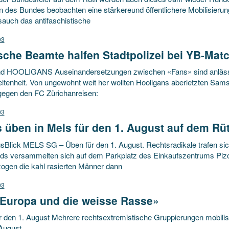
 des Bundes beobachten eine stärkereund öffentlichere Mobilisierung
sauch das antifaschistische
03
sche Beamte halfen Stadtpolizei bei YB-Mat
d HOOLIGANS Auseinandersetzungen zwischen «Fans» sind anläss
ltenheit. Von ungewohnt weit her wollten Hooligans aberletzten Sams
gegen den FC Zürichanreisen:
03
 üben in Mels für den 1. August auf dem Rüt
sBlick MELS SG – Üben für den 1. August. Rechtsradikale trafen sic
ds versammelten sich auf dem Parkplatz des Einkaufszentrums Piz
zogen die kahl rasierten Männer dann
03
 Europa und die weisse Rasse»
r den 1. August Mehrere rechtsextremistische Gruppierungen mobilisi
August.