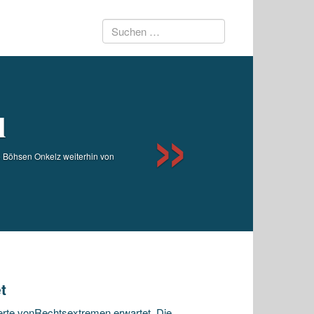
Suchen
Next
nach:
l
 Böhsen Onkelz weiterhin von
t
erte vonRechtsextremen erwartet. Die