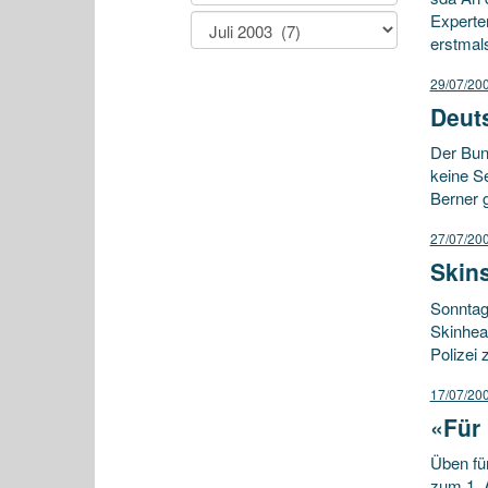
Experten
erstmal
29/07/20
Deut
Der Bun
keine Se
Berner 
27/07/20
Skins
Sonntag
Skinhea
Polizei 
17/07/20
«Für
Üben fü
zum 1. 