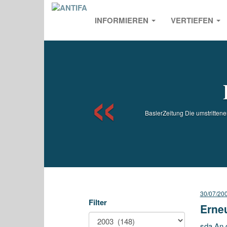
INFORMIEREN
VERTIEFEN
Previou
BaslerZeitung Die umstritte
30/07/20
Filter
Erneu
sda An 