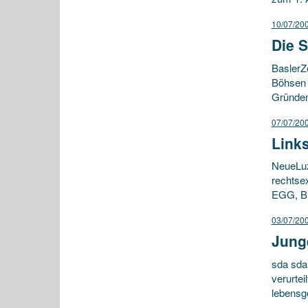
10/07/20
Die S
BaslerZ
Böhsen O
Gründen,
07/07/20
Link
NeueLuz
rechtse
EGG, BE
03/07/20
Jung
sda sda
verurte
lebensg