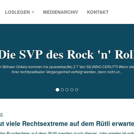
LOSLEGEN
MEDIENARCHIV
KONTAKT
s
Die SVP des Rock 'n' Rol
nen Böhsen Onkelz kommen ins (ausverkaufte) Z 7 Von SILVANO CERUTTI Wenn die
ihrer rechtsradikalen Vergangenheit verfolgt werden, dann nicht un...
03
t viele Rechtsextreme auf dem Rütli erwarte
der Bundesfeier auf dem Rütli werden auch dieses Jahr wieder Hund