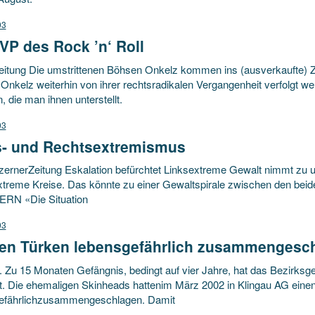
03
VP des Rock ’n‘ Roll
eitung Die umstrittenen Böhsen Onkelz kommen ins (ausverkaufte
nkelz weiterhin von ihrer rechtsradikalen Vergangenheit verfolgt we
 die man ihnen unterstellt.
03
s- und Rechtsextremismus
ernerZeitung Eskalation befürchtet Linksextreme Gewalt nimmt zu un
xtreme Kreise. Das könnte zu einer Gewaltspirale zwischen den be
RN «Die Situation
03
en Türken lebensgefährlich zusammengesc
. Zu 15 Monaten Gefängnis, bedingt auf vier Jahre, hat das Bezirksg
ilt. Die ehemaligen Skinheads hattenim März 2002 in Klingau AG eine
efährlichzusammengeschlagen. Damit