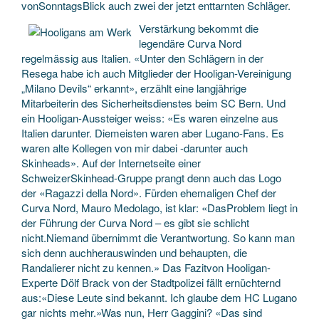
vonSonntagsBlick auch zwei der jetzt enttarnten Schläger.
Verstärkung bekommt die
legendäre Curva Nord
regelmässig aus Italien. «Unter den Schlägern in der
Resega habe ich auch Mitglieder der Hooligan-Vereinigung
„Milano Devils“ erkannt», erzählt eine langjährige
Mitarbeiterin des Sicherheitsdienstes beim SC Bern. Und
ein Hooligan-Aussteiger weiss: «Es waren einzelne aus
Italien darunter. Diemeisten waren aber Lugano-Fans. Es
waren alte Kollegen von mir dabei -darunter auch
Skinheads». Auf der Internetseite einer
SchweizerSkinhead-Gruppe prangt denn auch das Logo
der «Ragazzi della Nord». Fürden ehemaligen Chef der
Curva Nord, Mauro Medolago, ist klar: «DasProblem liegt in
der Führung der Curva Nord – es gibt sie schlicht
nicht.Niemand übernimmt die Verantwortung. So kann man
sich denn auchherauswinden und behaupten, die
Randalierer nicht zu kennen.» Das Fazitvon Hooligan-
Experte Dölf Brack von der Stadtpolizei fällt ernüchternd
aus:«Diese Leute sind bekannt. Ich glaube dem HC Lugano
gar nichts mehr.»Was nun, Herr Gaggini? «Das sind