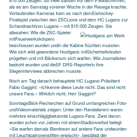
815 000 Zeugen. So viele sassen vor denTV-Bildschirmen,
als es am Samstag voreiner Woche in der Resega krachte.
Vorlaufenden Kameras kam es nach demEishockey-
Finalspiel zwischen den ZSCLions und dem HC Lugano zur
Schandnachtvon Lugano – mit 815 000 Zeugen. Sie
allesahen:
Wie die ZSC-Spieler
mitFeuerwerkskörpern
beschossen wurden undin die Kabine flüchten mussten.
Wie sich wild gewordene Hooligans mitSicherheitsleuten
prügelten und mit Bänkenum sich warfen. Wie Journalisten
bedroht wurden und dieSF DRS-Reporterin ihre
Siegerinterviews abbrechen musste.
Noch am Tag danach behauptete HC-Lugano-Präsident
Fabio Gaggini: «Ichkenne diese Leute nicht. Das sind nicht
unsere Fans.» Wirklich nicht, Herr Gaggini?
SonntagsBlick-Recherchen auf Grund umfangreichen Foto-
undVideomaterials zeigen: Unter den Randalierern waren
mehrere einschlägigbekannte Lugano-Fans. Zwei davon
wurden schon vor Jahren mit einemStadionverbot belegt.
«Sie warfen damals Bierdosen auf andere Fans undwurden
mit Leuchtpatronenstiften erwischt», bestätigt der