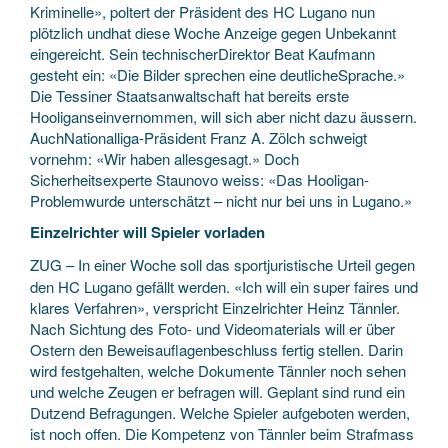
Kriminelle», poltert der Präsident des HC Lugano nun
plötzlich undhat diese Woche Anzeige gegen Unbekannt
eingereicht. Sein technischerDirektor Beat Kaufmann
gesteht ein: «Die Bilder sprechen eine deutlicheSprache.»
Die Tessiner Staatsanwaltschaft hat bereits erste
Hooliganseinvernommen, will sich aber nicht dazu äussern.
AuchNationalliga-Präsident Franz A. Zölch schweigt
vornehm: «Wir haben allesgesagt.» Doch
Sicherheitsexperte Staunovo weiss: «Das Hooligan-
Problemwurde unterschätzt – nicht nur bei uns in Lugano.»
Einzelrichter will Spieler vorladen
ZUG – In einer Woche soll das sportjuristische Urteil gegen
den HC Lugano gefällt werden. «Ich will ein super faires und
klares Verfahren», verspricht Einzelrichter Heinz Tännler.
Nach Sichtung des Foto- und Videomaterials will er über
Ostern den Beweisauflagenbeschluss fertig stellen. Darin
wird festgehalten, welche Dokumente Tännler noch sehen
und welche Zeugen er befragen will. Geplant sind rund ein
Dutzend Befragungen. Welche Spieler aufgeboten werden,
ist noch offen. Die Kompetenz von Tännler beim Strafmass