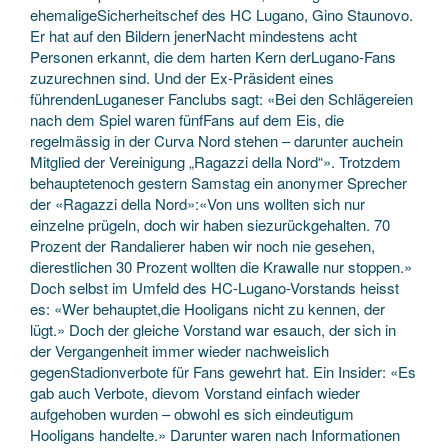
ehemaligeSicherheitschef des HC Lugano, Gino Staunovo.
Er hat auf den Bildern jenerNacht mindestens acht
Personen erkannt, die dem harten Kern derLugano-Fans
zuzurechnen sind. Und der Ex-Präsident eines
führendenLuganeser Fanclubs sagt: «Bei den Schlägereien
nach dem Spiel waren fünfFans auf dem Eis, die
regelmässig in der Curva Nord stehen – darunter auchein
Mitglied der Vereinigung „Ragazzi della Nord“». Trotzdem
behauptetenoch gestern Samstag ein anonymer Sprecher
der «Ragazzi della Nord»:«Von uns wollten sich nur
einzelne prügeln, doch wir haben siezurückgehalten. 70
Prozent der Randalierer haben wir noch nie gesehen,
dierestlichen 30 Prozent wollten die Krawalle nur stoppen.»
Doch selbst im Umfeld des HC-Lugano-Vorstands heisst
es: «Wer behauptet,die Hooligans nicht zu kennen, der
lügt.» Doch der gleiche Vorstand war esauch, der sich in
der Vergangenheit immer wieder nachweislich
gegenStadionverbote für Fans gewehrt hat. Ein Insider: «Es
gab auch Verbote, dievom Vorstand einfach wieder
aufgehoben wurden – obwohl es sich eindeutigum
Hooligans handelte.» Darunter waren nach Informationen