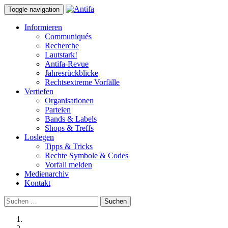
Toggle navigation
Informieren
Communiqués
Recherche
Lautstark!
Antifa-Revue
Jahresrückblicke
Rechtsextreme Vorfälle
Vertiefen
Organisationen
Parteien
Bands & Labels
Shops & Treffs
Loslegen
Tipps & Tricks
Rechte Symbole & Codes
Vorfall melden
Medienarchiv
Kontakt
Suchen
nach: