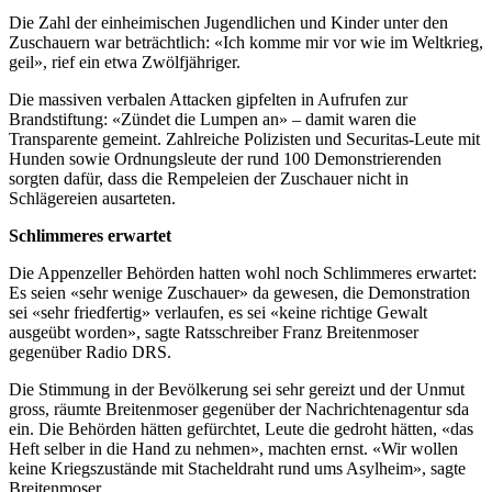
Die Zahl der einheimischen Jugendlichen und Kinder unter den
Zuschauern war beträchtlich: «Ich komme mir vor wie im Weltkrieg,
geil», rief ein etwa Zwölfjähriger.
Die massiven verbalen Attacken gipfelten in Aufrufen zur
Brandstiftung: «Zündet die Lumpen an» – damit waren die
Transparente gemeint. Zahlreiche Polizisten und Securitas-Leute mit
Hunden sowie Ordnungsleute der rund 100 Demonstrierenden
sorgten dafür, dass die Rempeleien der Zuschauer nicht in
Schlägereien ausarteten.
Schlimmeres erwartet
Die Appenzeller Behörden hatten wohl noch Schlimmeres erwartet:
Es seien «sehr wenige Zuschauer» da gewesen, die Demonstration
sei «sehr friedfertig» verlaufen, es sei «keine richtige Gewalt
ausgeübt worden», sagte Ratsschreiber Franz Breitenmoser
gegenüber Radio DRS.
Die Stimmung in der Bevölkerung sei sehr gereizt und der Unmut
gross, räumte Breitenmoser gegenüber der Nachrichtenagentur sda
ein. Die Behörden hätten gefürchtet, Leute die gedroht hätten, «das
Heft selber in die Hand zu nehmen», machten ernst. «Wir wollen
keine Kriegszustände mit Stacheldraht rund ums Asylheim», sagte
Breitenmoser.