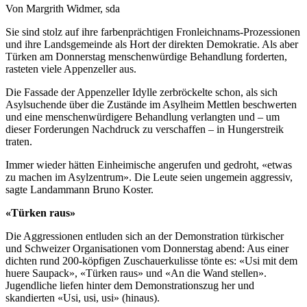
Von Margrith Widmer, sda
Sie sind stolz auf ihre farbenprächtigen Fronleichnams-Prozessionen
und ihre Landsgemeinde als Hort der direkten Demokratie. Als aber
Türken am Donnerstag menschenwürdige Behandlung forderten,
rasteten viele Appenzeller aus.
Die Fassade der Appenzeller Idylle zerbröckelte schon, als sich
Asylsuchende über die Zustände im Asylheim Mettlen beschwerten
und eine menschenwürdigere Behandlung verlangten und – um
dieser Forderungen Nachdruck zu verschaffen – in Hungerstreik
traten.
Immer wieder hätten Einheimische angerufen und gedroht, «etwas
zu machen im Asylzentrum». Die Leute seien ungemein aggressiv,
sagte Landammann Bruno Koster.
«Türken raus»
Die Aggressionen entluden sich an der Demonstration türkischer
und Schweizer Organisationen vom Donnerstag abend: Aus einer
dichten rund 200-köpfigen Zuschauerkulisse tönte es: «Usi mit dem
huere Saupack», «Türken raus» und «An die Wand stellen».
Jugendliche liefen hinter dem Demonstrationszug her und
skandierten «Usi, usi, usi» (hinaus).