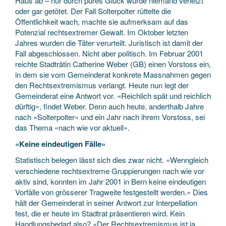
Haus ab – nur durch pures Glück wurde niemand verletzt
oder gar getötet. Der Fall Solterpolter rüttelte die
Öffentlichkeit wach, machte sie aufmerksam auf das
Potenzial rechtsextremer Gewalt. Im Oktober letzten
Jahres wurden die Täter verurteilt. Juristisch ist damit der
Fall abgeschlossen. Nicht aber politisch. Im Februar 2001
reichte Stadträtin Catherine Weber (GB) einen Vorstoss ein,
in dem sie vom Gemeinderat konkrete Massnahmen gegen
den Rechtsextremismus verlangt. Heute nun legt der
Gemeinderat eine Antwort vor. «Reichlich spät und reichlich
dürftig», findet Weber. Denn auch heute, anderthalb Jahre
nach «Solterpolter» und ein Jahr nach ihrem Vorstoss, sei
das Thema «nach wie vor aktuell».
«Keine eindeutigen Fälle»
Statistisch belegen lässt sich dies zwar nicht. «Wenngleich
verschiedene rechtsextreme Gruppierungen nach wie vor
aktiv sind, konnten im Jahr 2001 in Bern keine eindeutigen
Vorfälle von grösserer Tragweite festgestellt werden.» Dies
hält der Gemeinderat in seiner Antwort zur Interpellation
fest, die er heute im Stadtrat präsentieren wird. Kein
Handlungsbedarf also? «Der Rechtsextremismus ist ja