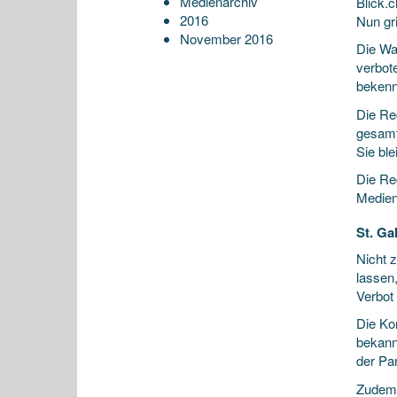
Medienarchiv
Blick.
2016
Nun gr
November 2016
Die Wa
verbot
bekenn
Die Re
gesamt
Sie ble
Die Re
Medien
St. Ga
Nicht 
lassen,
Verbot
Die Ko
bekann
der Pa
Zudem 