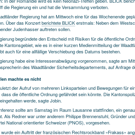
ch: In der Romandie wird es kein Neonazi-Treffen geben. BLICK beric
iff die Regierung ein und hat die Versammlung verboten.
adtländer Regierung hat am Mittwoch eine für das Wochenende gep
en. Über das Konzert
berichtete BLICK
erstmals: Neben dem Westsch
ender Judenhasser auftreten sollen.
gierung begründete den Entscheid mit Risiken für die öffentliche Or
e Kantonsgebiet, wie es in einer kurzen Medienmitteilung der Waadt
ibt auch für eine allfällige Verschiebung des Datums bestehen.
gierung habe eine Interessenabwägung vorgenommen, sagte am Mit
sprecherin des Waadtländer Sicherheitsdepartements, auf Anfrage d
llen machte es nicht
zuletzt der Aufruf von mehreren Linksparteien und Bewegungen für 
 dass die öffentliche Ordnung gefährdet sein könnte. Die Kantonspoli
 eingehalten werde, sagte Jobin.
nferenz sollte am Samstag im Raum Lausanne stattfinden, ein genaue
t. Als Redner war unter anderem Philippe Brennenstuhl, Gründer un
rtei National orientierter Schweizer (PNOS), vorgesehen.
wurde ein Auftritt der französischen Rechtsrockband «Frakass» ang