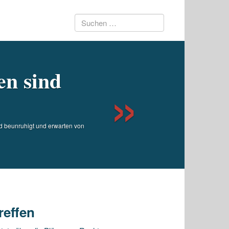
Suchen
Next
nach:
en sind
nd beunruhigt und erwarten von
reffen