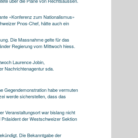
htete über die Pläne von Rechtsaussen.
lante «Konferenz zum Nationalismus»
weizer Pnos-Chef, hätte auch ein
dnung. Die Massnahme gelte für das
länder Regierung vom Mittwoch hiess.
twoch Laurence Jobin,
er Nachrichtenagentur sda.
eine Gegendemonstration habe vermuten
zei werde sicherstellen, dass das
r Veranstaltungsort war bislang nicht
d Präsident der Westschweizer Sektion
ekündigt. Die Bekanntgabe der