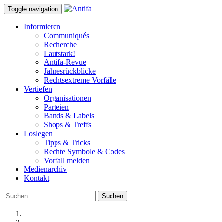
Toggle navigation
Informieren
Communiqués
Recherche
Lautstark!
Antifa-Revue
Jahresrückblicke
Rechtsextreme Vorfälle
Vertiefen
Organisationen
Parteien
Bands & Labels
Shops & Treffs
Loslegen
Tipps & Tricks
Rechte Symbole & Codes
Vorfall melden
Medienarchiv
Kontakt
Suchen
nach: