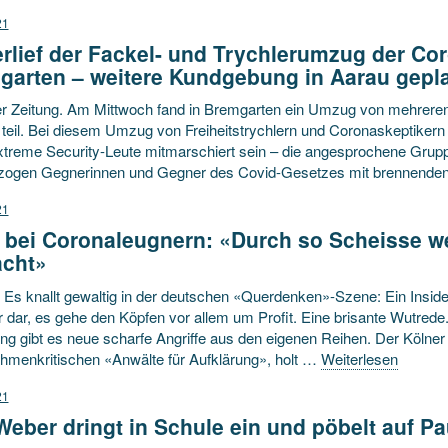
21
rlief der Fackel- und Trychlerumzug der Cor
garten – weitere Kundgebung in Aarau gepl
r Zeitung. Am Mittwoch fand in Bremgarten ein Umzug von mehreren
teil. Bei diesem Umzug von Freiheitstrychlern und Coronaskeptikern s
xtreme Security-Leute mitmarschiert sein – die angesprochene Grupp
ogen Gegnerinnen und Gegner des Covid-Gesetzes mit brennenden
21
 bei Coronaleugnern: «Durch so Scheisse we
cht»
Es knallt gewaltig in der deutschen «Querdenken»-Szene: Ein Insider
r dar, es gehe den Köpfen vor allem um Profit. Eine brisante Wutre
g gibt es neue scharfe Angriffe aus den eigenen Reihen. Der Kölner 
menkritischen «Anwälte für Aufklärung», holt …
Weiterlesen
21
Weber dringt in Schule ein und pöbelt auf P