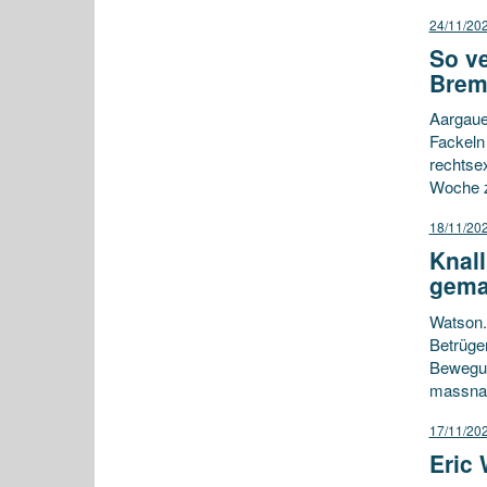
24/11/20
So ve
Brem
Aargaue
Fackeln 
rechtse
Woche z
18/11/20
Knall
gema
Watson. 
Betrüge
Bewegun
massnah
17/11/20
Eric 