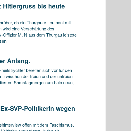
z Hitlergruss bis heute
arüber, ob ein Thurgauer Leutnant mit
 wird eine Verschärfung des
-Offizier M. N aus dem Thurgau leistete
esen
der Anfang.
eitstrychler bereiten sich vor für den
n zwischen der freien und der unfreien
an diesem Samstagmorgen um halb neun,
 Ex-SVP-Politikerin wegen
ehinterview offen mit dem Faschismus.
 Weltkrieg ermordeten Juden als