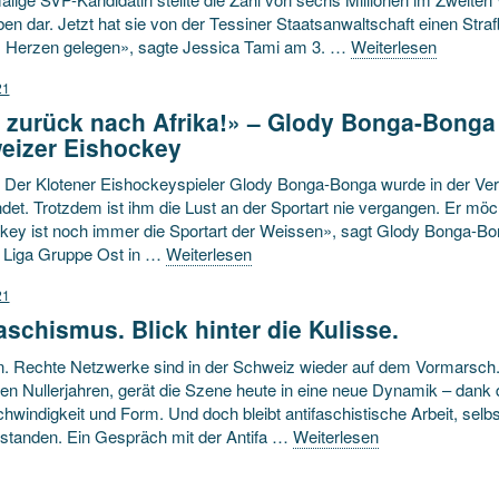
ben dar. Jetzt hat sie von der Tessiner Staatsanwaltschaft einen Strafb
 Herzen gelegen», sagte Jessica Tami am 3. …
Weiterlesen
21
 zurück nach Afrika!» – Glody Bonga-Bonga
eizer Eishockey
 Der Klotener Eishockeyspieler Glody Bonga-Bonga wurde in der Verg
det. Trotzdem ist ihm die Lust an der Sportart nie vergangen. Er möc
key ist noch immer die Sportart der Weissen», sagt Glody Bonga-Bon
1. Liga Gruppe Ost in …
Weiterlesen
21
aschismus. Blick hinter die Kulisse.
. Rechte Netzwerke sind in der Schweiz wieder auf dem Vormarsch
hen Nullerjahren, gerät die Szene heute in eine neue Dynamik – dan
hwindigkeit und Form. Und doch bleibt antifaschistische Arbeit, selbs
standen. Ein Gespräch mit der Antifa …
Weiterlesen