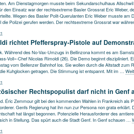
ten. Am Dienstagmorgen musste beim Sekundarschulhaus Allschwil di
ür den Einsatz war der rechtsextreme Basler Grossrat Eric Weber, de
erteilte. Wegen des Basler Polit-Querulanten Eric Weber musste am
il die Polizei gerufen werden. Der rechtsextreme Grossrat war wäh
21
di richtet Pfefferspray-Pistole auf Demonst
ck. Während des No-Vax-Umzugs in Bellinzona kommt es am Samstag 
s-Voll»-Chef Nicolas Rimoldi (26). Die Demo beginnt diszipliniert. 
tag vom Bellenzer Bahnhof los. Sie wollen durch die Altstadt zum R
die Kuhglocken getragen. Die Stimmung ist entspannt. Mit im …
Weit
21
ösischer Rechtspopulist darf nicht in Genf a
d. Éric Zemmour gilt bei den kommenden Wahlen in Frankreich als P
orderer. Genfs Regierung hat ihn nun zur Persona non grata erklärt.
ntschaft hat längst begonnen. Potenzielle Herausforderer des amti
sich in Stellung. Das spürt auch die Stadt Genf. In Genf schauen …
W
21