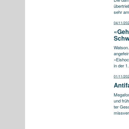
übertrie
sehr am
04/11/20
«Geh
Schw
Watson.
angefein
«Eishoc
in der 
01/11/20
Antif
Megafon
und frü
ter Gesc
missver