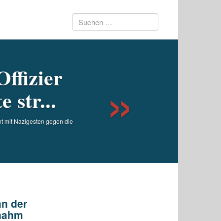
Suchen
Next
nach:
Offizier
 str...
nt mit Nazigesten gegen die
an der
lnahm