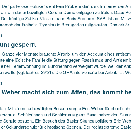
. Der parteilose Politiker sieht kein Problem darin, sich in einer der 
ren, um der unbewilligten Corona-Demo entgegen zu treten. Dass Poli
. Der künftige Zufiker Vizeammann Boris Sommer (SVP) ist am Mitt
marsch der Freiheits-Trychler) in Bremgarten mitgelaufen. Das erklä
21
unt gesperrt
. Ganze vier Monate brauchte Airbnb, um den Account eines antise
rte eine jüdische Familie die Stiftung gegen Rassismus und Antisemi
 einer Ferienwohnung im Bündnerland verweigert wurde, weil der Anbi
n wollte (vgl. tachles 29/21). Die GRA intervenierte bei Airbnb, …
We
21
c Weber macht sich zum Affen, das kommt be
en. Mit einem unbewilligten Besuch sorgte Eric Weber für chaotische
rschule. Schülerinnen und Schüler aus ganz Basel haben den Skandal-
re Schule besucht. Ein Besuch des Basler Skandalpolitikers Eric We
iler Sekundarschule für chaotische Szenen. Der rechtsextreme Bas