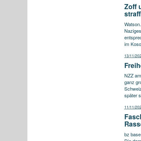
Zoff 
straff
Watson. 
Naziges
entspre
im Koso
13/11/20
Freih
NZZ am S
ganz gro
Schweiz
später 
11/11/20
Fasch
Rasse
bz base
Die dama