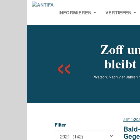
INFORMIEREN
VERTIEFEN
Previou
Zoff un
bleibt
Watson. Nach vier Jahren n
26/11/20
Filter
Bald-
Gege