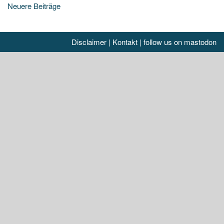
Beitragsnavigation
Neuere Beiträge
Disclaimer
|
Kontakt
|
follow us on mastodon