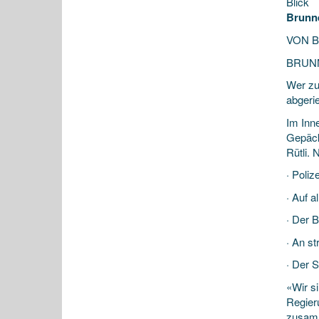
Blick
Brunne
VON 
BRUNNE
Wer zur
abgeri
Im Inne
Gepäck
Rütli. 
· Poli
· Auf 
· Der 
· An s
· Der 
«Wir s
Regieru
zusamm