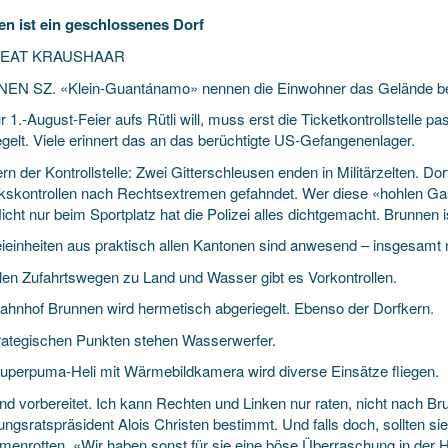
n ist ein geschlossenes Dorf
BEAT KRAUSHAAR
N SZ. «Klein-Guantánamo» nennen die Einwohner das Gelände bei
 1.-August-Feier aufs Rütli will, muss erst die Ticketkontrollstelle
pas
egelt. Viele erinnert das an das berüchtigte US-Gefangenenlager.
rn der Kontrollstelle: Zwei Gitterschleusen enden in Militärzelten. Do
skontrollen nach Rechtsextremen gefahndet. Wer diese «hohlen Gas
Nicht nur beim Sportplatz hat die Polizei alles dichtgemacht. Brunnen 
zeieinheiten aus praktisch allen Kantonen sind anwesend – insgesam
allen Zufahrtswegen zu Land und Wasser gibt es Vorkontrollen.
Bahnhof Brunnen wird hermetisch abgeriegelt. Ebenso der Dorfkern.
trategischen Punkten stehen Wasserwerfer.
Superpuma-Heli mit Wärmebildkamera wird diverse Einsätze fliegen.
ind vorbereitet. Ich kann Rechten und Linken nur raten, nicht nach
ngsratspräsident Alois Christen bestimmt. Und falls doch, sollten si
enrotten. «Wir haben sonst für sie eine böse Überraschung in der Hi