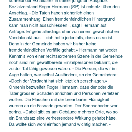
schreibt der «Glattaler» in seiner jüngsten Ausgabe.
Sozialvorstand Roger Hermann (SP) ist entsetzt über den
Anschlag. «Die Taten haben sicherlich einen
Zusammenhang. Einen fremdenfeindlichen Hintergrund
kann man nicht ausschliessen», sagt Hermann auf
Anfrage. Er gehe allerdings eher von einem gewöhnlichen
Vandalenakt aus – «ich hoffe jedenfalls, dass es so ist.
Denn in der Gemeinde haben wir bisher keine
fremdenfeindlichen Vorfälle gehabt.» Hermann hat weder
Kenntnis von einer rechtsextremen Szene in der Gemeinde
noch sind ihm gewaltbereite Einzelpersonen bekannt, die
zu der Tat fähig gewesen wären. «Die Person, die wir im
Auge hatten, war selbst Ausländer», so der Gemeinderat.
«Doch der Verdacht hat sich letztlich zerschlagen.»
Ohnehin bezweifelt Roger Hermann, dass der oder die
Täter grossen Schaden anrichten und Personen verletzen
wollten. Die Flaschen mit der brennbaren Flüssigkeit
wurden an die Fassade geworfen. Der Sachschaden war
gering. «Dabei gibt es am Gebäude mehrere Orte, wo so
ein Brandsatz eine verheerendere Wirkung gehabt hätte.
Da wollte sich wohl einfach jemand wichtig machen.»