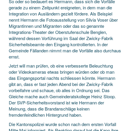
So oder so bedauert es Hermann, dass sich die Vorfälle
gerade zu einem Zeitpunkt ereigneten, in dem man die
Integration von Ausländern gezielt fördere. Als Beispiel
nennt Hermann die Fotoausstellung von Silvia Voser über
Migrantinnen und Migranten oder das so genannte
Integrations-Theater der Oberstufenschule Benglen,
während dessen Vorführung im Saal der Zwicky-Fabrik
Sicherheitsbeamte den Eingang kontrollierten. In der
Gemeinde Fällanden nimmt man die Vorfälle also durchaus
ernst.
Jetzt will man prüfen, ob eine verbesserte Beleuchtung
oder Videokameras etwas bringen würden oder ob man
das Eingangsportal nachts schliessen könnte. Hermann
gibt an, dass er fast jeden Abend bei der Zwicky-Fabrik
vorbeifahre und schaue, ob alles in Ordnung sei. Das
Gleiche mache auch Gemeinderatskollege Heinz Stoop.
Der SVP-Sicherheitsvorstand ist wie Hermann der
Meinung, dass die Brandanschläge keinen
fremdenfeindlichen Hintergrund haben.
Die Kantonspolizei wurde schon nach dem ersten Vorfall
Mitte Mai informiert. Als Reaktion darauf hat die Kapo ihre