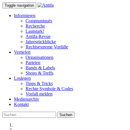
Toggle navigation
Informieren
Communiqués
Recherche
Lautstark!
Antifa-Revue
Jahresrückblicke
Rechtsextreme Vorfälle
Vertiefen
Organisationen
Parteien
Bands & Labels
Shops & Treffs
Loslegen
Tipps & Tricks
Rechte Symbole & Codes
Vorfall melden
Medienarchiv
Kontakt
Suchen
nach: