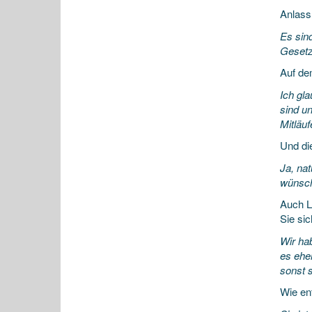
Anlass
Es sin
Gesetz
Auf de
Ich gl
sind un
Mitläuf
Und di
Ja, nat
wünsch
Auch L
Sie sic
Wir hab
es ehe
sonst s
Wie en