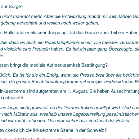
 zur Sorge?
d nicht markant mehr. Aber die Entwicklung macht mir seit Jahren So
gebung verschärft und wollen noch weiter gehen.
m Rütli traten viele sehr Junge auf. Ist das Ganze zum Teil ein Pub
aube, dass es auch ein Pubertätsphänomen ist. Die meisten verlasse
d vielleicht eine Freundin haben. Es hat ein paar ganz Überzeugte, die
er.
esen bringt die mediale Aufmerksamkeit Bestätigung?
ürlich. Es ist für sie ein Erfolg, wenn die Presse breit über sie berich
en, die grosse Berichterstattung käme mit weniger eindrücklichen Bi
inksextreme sind aufgetreten am 1. August. Sie haben Ausschreitung
h getäuscht.
en lange nicht gewusst, ob die Demonstration bewilligt wird. Und nach
r nach Militanz aus, weshalb unsere Lagebeurteilung pessimistischer 
ind wir recht zufrieden. Das war sicher das Verdienst der Polizei.
twickelt sich die linksextreme Szene in der Schweiz?