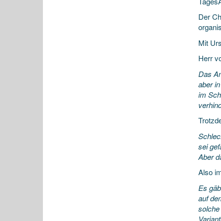
TagesA
Der Ch
organis
Mit Ur
Herr v
Das An
aber i
im Sch
verhind
Trotzde
Schlec
sei gef
Aber d
Also i
Es gäb
auf de
solche 
Variant