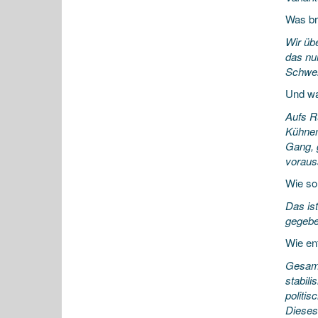
Was br
Wir üb
das nur
Schwell
Und wa
Aufs R
Kühnen-
Gang, 
voraus
Wie so
Das is
gegebe
Wie en
Gesamt
stabili
politis
Dieses