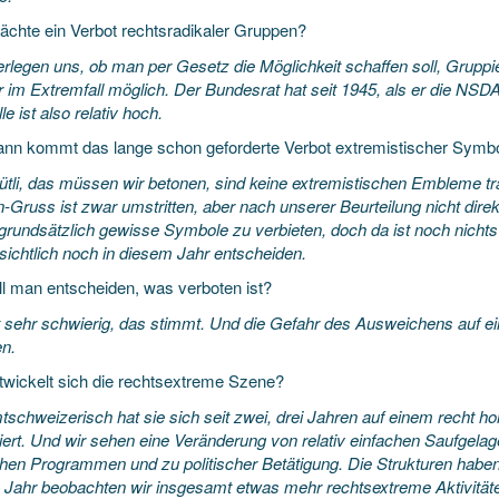
ächte ein Verbot rechtsradikaler Gruppen?
erlegen uns, ob man per Gesetz die Möglichkeit schaffen soll, Grupp
 im Extremfall möglich. Der Bundesrat hat seit 1945, als er die NSDA
e ist also relativ hoch.
nn kommt das lange schon geforderte Verbot extremistischer Symb
ütli, das müssen wir betonen, sind keine extremistischen Embleme tr
Gruss ist zwar umstritten, aber nach unserer Beurteilung nicht direk
grundsätzlich gewisse Symbole zu verbieten, doch da ist noch nichts
sichtlich noch in diesem Jahr entscheiden.
ll man entscheiden, was verboten ist?
t sehr schwierig, das stimmt. Und die Gefahr des Ausweichens auf ei
n.
twickelt sich die rechtsextreme Szene?
schweizerisch hat sie sich seit zwei, drei Jahren auf einem recht h
siert. Und wir sehen eine Veränderung von relativ einfachen Saufgelag
chen Programmen und zu politischer Betätigung. Die Strukturen haben s
 Jahr beobachten wir insgesamt etwas mehr rechtsextreme Aktivität