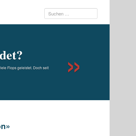
Suchen
Next
nach:
det?
ele Flops geleistet. Doch seit
on»