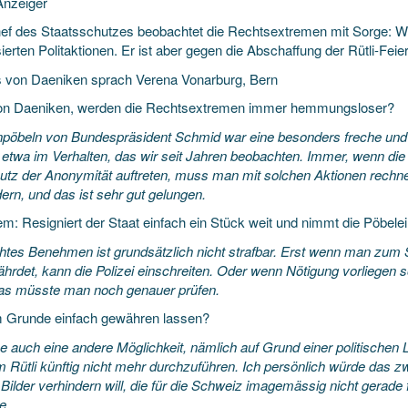
nzeiger
ef des Staatsschutzes beobachtet die Rechtsextremen mit Sorge: We
ierten Politaktionen. Er ist aber gegen die Abschaffung der Rütli-Feier
s von Daeniken sprach Verena Vonarburg, Bern
on Daeniken,
werden die Rechtsextremen immer hemmungsloser?
pöbeln von Bundespräsident Schmid war eine besonders freche und 
n etwa im Verhalten, das wir seit Jahren beobachten. Immer, wenn di
utz der Anonymität auftreten, muss man mit solchen Aktionen rechne
ern, und das ist sehr gut gelungen.
m: Resigniert der Staat einfach ein Stück weit und nimmt die Pöbelei
htes Benehmen ist grundsätzlich nicht strafbar. Erst wenn man zum 
ährdet, kann die Polizei einschreiten. Oder wenn Nötigung vorliegen 
as müsste man noch genauer prüfen.
m Grunde einfach gewähren lassen?
e auch eine andere Möglichkeit, nämlich auf Grund einer politischen
m Rütli künftig nicht mehr durchzuführen. Ich persönlich würde das 
Bilder verhindern will, die für die Schweiz imagemässig nicht gerade f
e.