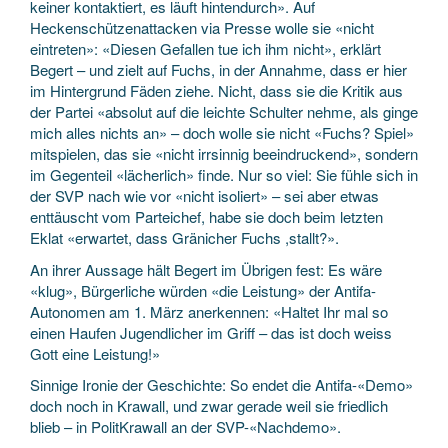
keiner kontaktiert, es läuft hintendurch». Auf
Heckenschützenattacken via Presse wolle sie «nicht
eintreten»: «Diesen Gefallen tue ich ihm nicht», erklärt
Begert – und zielt auf Fuchs, in der Annahme, dass er hier
im Hintergrund Fäden ziehe. Nicht, dass sie die Kritik aus
der Partei «absolut auf die leichte Schulter nehme, als ginge
mich alles nichts an» – doch wolle sie nicht «Fuchs? Spiel»
mitspielen, das sie «nicht irrsinnig beeindruckend», sondern
im Gegenteil «lächerlich» finde. Nur so viel: Sie fühle sich in
der SVP nach wie vor «nicht isoliert» – sei aber etwas
enttäuscht vom Parteichef, habe sie doch beim letzten
Eklat «erwartet, dass Gränicher Fuchs ,stallt?».
An ihrer Aussage hält Begert im Übrigen fest: Es wäre
«klug», Bürgerliche würden «die Leistung» der Antifa-
Autonomen am 1. März anerkennen: «Haltet Ihr mal so
einen Haufen Jugendlicher im Griff – das ist doch weiss
Gott eine Leistung!»
Sinnige Ironie der Geschichte: So endet die Antifa-«Demo»
doch noch in Krawall, und zwar gerade weil sie friedlich
blieb – in PolitKrawall an der SVP-«Nachdemo».