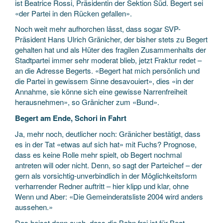
ist Beatrice Rossi, Präsidentin der Sektion Süd. Begert sei
«der Partei in den Rücken gefallen».
Noch weit mehr aufhorchen lässt, dass sogar SVP-
Präsident Hans Ulrich Gränicher, der bisher stets zu Begert
gehalten hat und als Hüter des fragilen Zusammenhalts der
Stadtpartei immer sehr moderat blieb, jetzt Fraktur redet –
an die Adresse Begerts. «Begert hat mich persönlich und
die Partei in gewissem Sinne desavouiert», dies «in der
Annahme, sie könne sich eine gewisse Narrenfreiheit
herausnehmen», so Gränicher zum «Bund».
Begert am Ende, Schori in Fahrt
Ja, mehr noch, deutlicher noch: Gränicher bestätigt, dass
es in der Tat «etwas auf sich hat» mit Fuchs? Prognose,
dass es keine Rolle mehr spielt, ob Begert nochmal
antreten will oder nicht. Denn, so sagt der Parteichef – der
gern als vorsichtig-unverbindlich in der Möglichkeitsform
verharrender Redner auftritt – hier klipp und klar, ohne
Wenn und Aber: «Die Gemeinderatsliste 2004 wird anders
aussehen.»
Das heisst denn auch, dass die Bahn frei ist für Beat