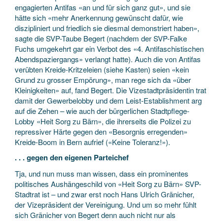
engagierten Antifas «an und für sich ganz gut», und sie
hätte sich «mehr Anerkennung gewünscht dafür, wie
diszipliniert und friedlich sie diesmal demonstriert haben»,
sagte die SVP-Taube Begert (nachdem der SVP-Falke
Fuchs umgekehrt gar ein Verbot des «4. Antifaschistischen
Abendspaziergangs» verlangt hatte). Auch die von Antifas
verübten Kreide-Kritzeleien (siehe Kasten) seien «kein
Grund zu grosser Empörung», man rege sich da «über
Kleinigkeiten» auf, fand Begert. Die Vizestadtpräsidentin trat
damit der Gewerbelobby und dem Leist-Establishment arg
auf die Zehen – wie auch der bürgerlichen Stadtpflege-
Lobby «Heit Sorg zu Bärn», die ihrerseits die Polizei zu
repressiver Härte gegen den «Besorgnis erregenden»
Kreide-Boom in Bern aufrief («Keine Toleranz!»).
. . . gegen den eigenen Parteichef
Tja, und nun muss man wissen, dass ein prominentes
politisches Aushängeschild von «Heit Sorg zu Bärn» SVP-
Stadtrat ist – und zwar erst noch Hans Ulrich Gränicher,
der Vizepräsident der Vereinigung. Und um so mehr fühlt
sich Gränicher von Begert denn auch nicht nur als