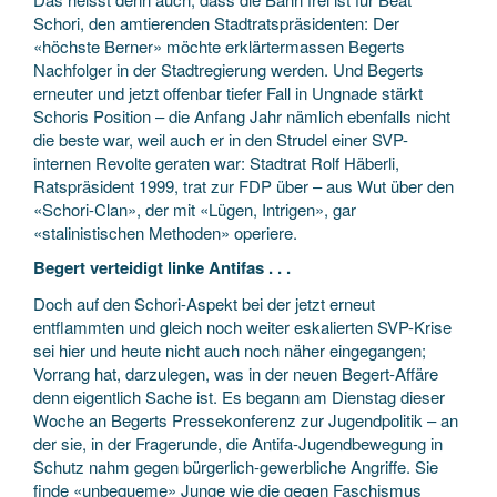
Schori, den amtierenden Stadtratspräsidenten: Der
«höchste Berner» möchte erklärtermassen Begerts
Nachfolger in der Stadtregierung werden. Und Begerts
erneuter und jetzt offenbar tiefer Fall in Ungnade stärkt
Schoris Position – die Anfang Jahr nämlich ebenfalls nicht
die beste war, weil auch er in den Strudel einer SVP-
internen Revolte geraten war: Stadtrat Rolf Häberli,
Ratspräsident 1999, trat zur FDP über – aus Wut über den
«Schori-Clan», der mit «Lügen, Intrigen», gar
«stalinistischen Methoden» operiere.
Begert verteidigt linke Antifas . . .
Doch auf den Schori-Aspekt bei der jetzt erneut
entflammten und gleich noch weiter eskalierten SVP-Krise
sei hier und heute nicht auch noch näher eingegangen;
Vorrang hat, darzulegen, was in der neuen Begert-Affäre
denn eigentlich Sache ist. Es begann am Dienstag dieser
Woche an Begerts Pressekonferenz zur Jugendpolitik – an
der sie, in der Fragerunde, die Antifa-Jugendbewegung in
Schutz nahm gegen bürgerlich-gewerbliche Angriffe. Sie
finde «unbequeme» Junge wie die gegen Faschismus