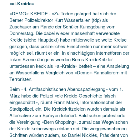
«al-Kraida»
«DEMO»-KREIDE · «Zu Tode» geärgert hat sich der
Berner Polizeidirektor Kurt Wasserfallen (fdp) als
Zuschauer am Rande der Schüler-Kundgebung vom
Donnerstag. Die dabei wieder massenhaft verwendete
Kreide (siehe Haupttext) habe mittlerweile so weite Kreise
gezogen, dass polizeiliches Einschreiten nur mehr schwer
möglich sei, räumt er ein. In einschlägigen Internetforen der
linken Szene übrigens werden Berns KreideKritzler
unterdessen keck als «al-Kraida» betitelt – eine Anspielung
an Wasserfallens Vergleich von «Demo»-Randalierern mit
Terroristen.
Beim «4. Antifaschistischen Abendspaziergang» vom 1.
März habe die Polizei «die Kreide-Geschichte falsch
eingeschätzt», räumt Franz Märki, Informationschef der
Stadtpolizei, ein. Die Kreidekritzeleien wurden damals als
Alternative zum Sprayen toleriert. Bald schon protestierte
die Vereinigung «Bern Shopping», zumal das Wegwischen
der Kreide keineswegs einfach sei. Die weggewaschenen
Schriften würden zudem, so Daniel Nicklès, Präsident von