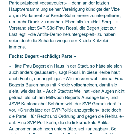
Parteipräsident «desavouiert» – denn an der letzten
Hauptversammlung seiner Vereinigung kündigte der Vize
an, im Parlament zur Kreide-Schmiererei zu interpellieren,
um mehr Druck zu machen. Ebenfalls im «Heit Sorg…»-
Vorstand sitzt SVP-Süd-Frau Rossi, die Begert jetzt zur
Last legt, «die Antifa-Demo heruntergespielt» zu haben,
seien doch die Schäden wegen der Kreide-Kritzelei
immens.
Fuchs: Begert «schädigt Partei»
«Hätte Frau Begert ein Haus in der Stadt, so hätte sie sich
auch anders geäussert», sagt Rossi. In diese Kerbe haut
auch Fuchs, nur angriffiger: «Wir müssen wohl einmal Frau
Begerts Bauernhaus mit Kreide vollschreiben, damit sie
sieht, wie das ist.» Auch Stadtrat Weil hat «den Augen nicht
getraut, als ich am Mittwoch Begerts Aussage las», und
JSVP-Kantonalchef Schären wirft der SVP-Gemeinderätin
vor, «Grundsätze der SVP-Politik anzugreifen», trete doch
die Partei «für Recht und Ordnung und gegen die Reithalle»
auf. Eine SVP-Politikerin, die die linksradikale Antifa-
Autonomen auch noch unterstütze, sei «untragbar». So