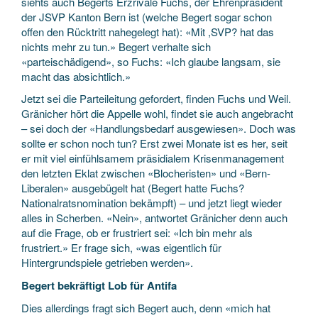
siehts auch Begerts Erzrivale Fuchs, der Ehrenpräsident
der JSVP Kanton Bern ist (welche Begert sogar schon
offen den Rücktritt nahegelegt hat): «Mit ,SVP? hat das
nichts mehr zu tun.» Begert verhalte sich
«parteischädigend», so Fuchs: «Ich glaube langsam, sie
macht das absichtlich.»
Jetzt sei die Parteileitung gefordert, finden Fuchs und Weil.
Gränicher hört die Appelle wohl, findet sie auch angebracht
– sei doch der «Handlungsbedarf ausgewiesen». Doch was
sollte er schon noch tun? Erst zwei Monate ist es her, seit
er mit viel einfühlsamem präsidialem Krisenmanagement
den letzten Eklat zwischen «Blocheristen» und «Bern-
Liberalen» ausgebügelt hat (Begert hatte Fuchs?
Nationalratsnomination bekämpft) – und jetzt liegt wieder
alles in Scherben. «Nein», antwortet Gränicher denn auch
auf die Frage, ob er frustriert sei: «Ich bin mehr als
frustriert.» Er frage sich, «was eigentlich für
Hintergrundspiele getrieben werden».
Begert bekräftigt Lob für Antifa
Dies allerdings fragt sich Begert auch, denn «mich hat