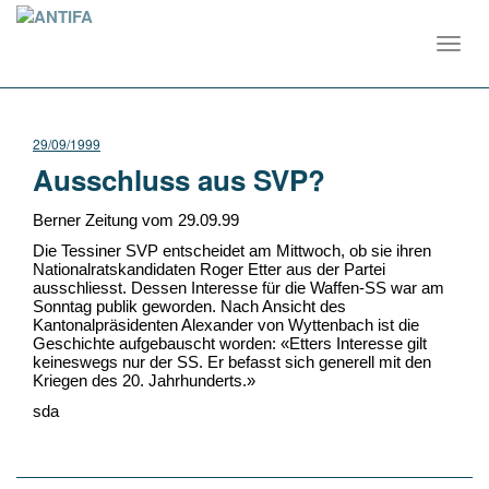
Toggl
navig
29/09/1999
Ausschluss aus SVP?
Berner Zeitung vom 29.09.99
Die Tessiner SVP entscheidet am Mittwoch, ob sie ihren
Nationalratskandidaten Roger Etter aus der Partei
ausschliesst. Dessen Interesse für die Waffen-SS war am
Sonntag publik geworden. Nach Ansicht des
Kantonalpräsidenten Alexander von Wyttenbach ist die
Geschichte aufgebauscht worden: «Etters Interesse gilt
keineswegs nur der SS. Er befasst sich generell mit den
Kriegen des 20. Jahrhunderts.»
sda