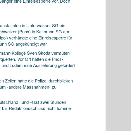
änger eine Einreisesperre vor. Doch
nstalteten in Unterwasser SG ein
 Schweizer (Pnos) in Kaltbrunn SG am
ol) verhängte eine Einreisesperre für
brunn SG angekündigt war.
eumann-Kollege Sven Skoda vermuten
querten. Vor Ort hätten die Pnos-
e und zudem eine Auslieferung gefordert
 Zeilen hatte die Polizei durchblicken
e, um ‹andere Massnahmen› zu
utschland» und «fast zwei Stunden
r bis Redaktionsschluss nicht für eine