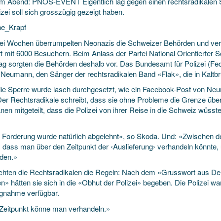
am Abend: PNOS-EVENT Eigentlich lag gegen einen rechtsradikalen S
izei soll sich grosszügig gezeigt haben.
e_Krapf
ei Wochen überrumpelten Neonazis die Schweizer Behörden und vera
t mit 6000 Besuchern. Beim Anlass der Partei National Orientierter
g sorgten die Behörden deshalb vor. Das Bundesamt für Polizei (Fedp
p Neumann, den Sänger der rechtsradikalen Band «Flak», die in Kalt
ie Sperre wurde lasch durchgesetzt, wie ein Facebook-Post von N
 Der Rechtsradikale schreibt, dass sie ohne Probleme die Grenze über
en mitgeteilt, dass die Polizei von ihrer Reise in die Schweiz wüsst
 Forderung wurde natürlich abgelehnt», so Skoda. Und: «Zwischen den
, dass man über den Zeitpunkt der ‹Auslieferung› verhandeln könnt
den.»
hten die Rechtsradikalen die Regeln: Nach dem «Grusswort aus De
n» hätten sie sich in die «Obhut der Polizei» begeben. Die Polizei wa
ngnahme verfügbar.
Zeitpunkt könne man verhandeln.»