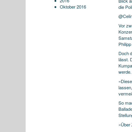
2016
Blick 
Oktober 2016
die Pol
@Celin
Vor zw
Konzer
Samsta
Philip
Doch d
lässt.
Kumpan
werde.
«Diese
lassen
vermei
So mac
Ballade
Stellu
«Über 