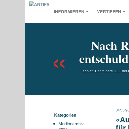
INFORMIEREN
VERTIEFEN
Previou
Nach R
entschuld
Tagblatt. Der frühere CEO der 
04/06/2
Kategorien
«Au
Medienarchiv
für