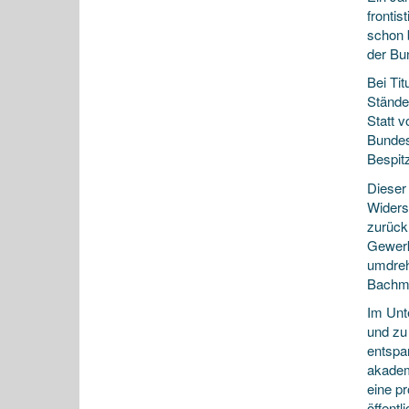
fronti
schon 
der Bu
Bei Tit
Ständer
Statt 
Bundes
Bespit
Dieser
Widerst
zurück
Gewerks
umdreh
Bachma
Im Unt
und zu 
entspa
akademi
eine p
öffent