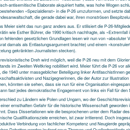
stisch-antisemitische Elaborate akquiriert hatte, was hohe Wogen sc
bestehenden «Spezialdienst» in die P-26 umzuformen, und setzte dab
ndesanwaltschaft, die gerade dabei war, ihren monströsen Bespitze
us Meier sieht das nun ganz anders aus. Er stilisiert die P-26-Mitglied
ätin wie Esther Bührer, die 1990 kritisch nachfragte, als «Extremfall
von fehlenden gesetzlichen Grundlagen lesen wir nun von «absoluter
rat damals als Entlastungsargument brachte) und einem «konstruier
zelung gekränkten Journalisten stecken).
 revisionistische Dreh wird möglich, weil die P-26 neu mit dem Glor
ands im Zweiten Weltkrieg nobilitiert wird. Meier führt die P-26 vor a
, die 1940 unter massgeblicher Beteiligung linker AntifaschistInnen 
chaftsaktivisten und Nazigegnerinnen, die der Autor zur Illustration
en, könnten sie sehen, dass sie nun für eine Organisation eingespa
nn fast jedes demokratische Engagement von links ein Fall für den 
erschied zu Ländern wie Polen und Ungarn, wo der Geschichtsrevisio
einer ernsthaften Gefahr für die historische Wissenschaft geworden is
nnt. Dass Dissertationen wie die besprochenen unter dem Radar de
sche Qualifikationsziele erreichen, ist zwar irritierend. Doch insge
roduktive Verbindung von fachlicher Kompetenz und Neugierde gepräg
lichen Debatten werden laufend neue Themen und Quellenbestände ein