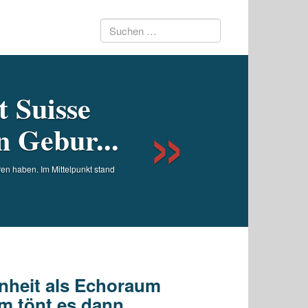
Suchen
Next
nach:
 Suisse
n Gebur...
ren haben. Im Mittelpunkt stand
nheit als Echoraum
m tönt es dann