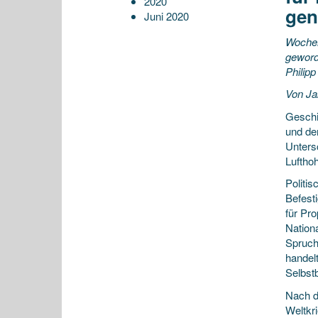
2020
gen
Juni 2020
Wochen
geword
Philipp
Von Ja
Geschi
und de
Untersc
Lufthoh
Politis
Befest
für Pr
Nation
Spruch
handel
Selbst
Nach d
Weltkri