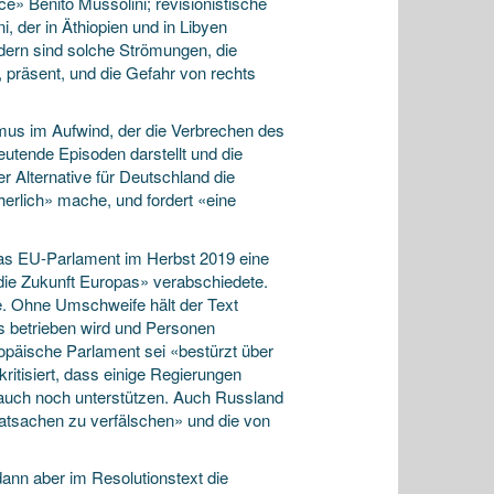
e» Benito Mussolini; revisionistische
, der in Äthiopien und in Libyen
dern sind solche Strömungen, die
 präsent, und die Gefahr von rechts
smus im Aufwind, der die Verbrechen des
eutende Episoden darstellt und die
 Alternative für Deutschland die
herlich» mache, und fordert «eine
das EU-Parlament im Herbst 2019 eine
ie Zukunft Europas» verabschiedete.
e. Ohne Umschweife hält der Text
s betrieben wird und Personen
uropäische Parlament sei «bestürzt über
itisiert, dass einige Regierungen
 auch noch unterstützen. Auch Russland
atsachen zu verfälschen» und die von
ann aber im Resolutionstext die