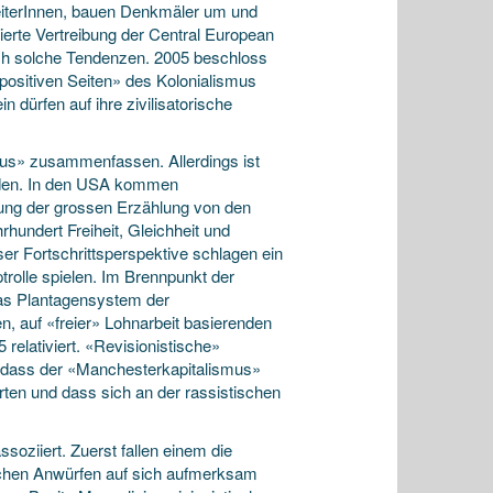
eiterInnen, bauen Denkmäler um und
rierte Vertreibung der Central European
ich solche Tendenzen. 2005 beschloss
positiven Seiten» des Kolonialismus
n dürfen auf ihre zivilisatorische
us» zusammenfassen. Allerdings ist
eladen. In den USA kommen
isung der grossen Erzählung von den
hundert Freiheit, Gleichheit und
er Fortschrittsperspektive schlagen ein
rolle spielen. Im Brennpunkt der
as Plantagensystem der
, auf «freier» Lohnarbeit basierenden
relativiert. «Revisionistische»
 dass der «Manchesterkapitalismus»
ten und dass sich an der rassistischen
oziiert. Zuerst fallen einem die
schen Anwürfen auf sich aufmerksam