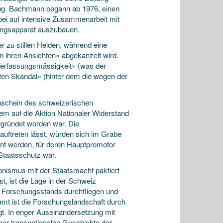
hlug. Bachmann begann ab 1976, einen
ei auf intensive Zusammenarbeit mit
lungsapparat auszubauen.
er zu stillen Helden, während eine
 in ihren Ansichten» abgekanzelt wird.
 Verfassungsmässigkeit» (was der
ten Skandal» (hinter dem die wegen der
ienschein des schweizerischen
llem auf die Aktion Nationaler Widerstand
gegründet worden war. Die
 auftreten lässt, würden sich im Grabe
nnt werden, für deren Hauptpromotor
Staatsschutz war.
nismus mit der Staatsmacht paktiert
t, ist die Lage in der Schweiz
s Forschungsstands durchfliegen und
samt ist die Forschungslandschaft durch
t. In enger Auseinandersetzung mit
er transnationalen Geschichte der