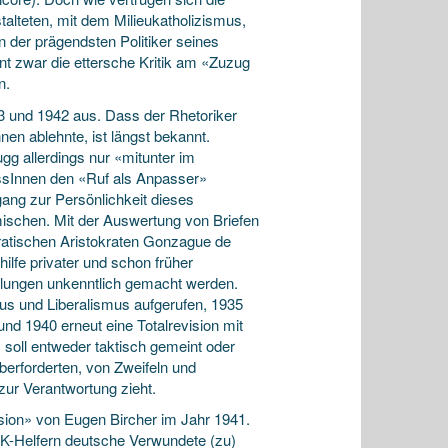
alteten, mit dem Milieukatholizismus,
en der prägendsten Politiker seines
nt zwar die ettersche Kritik am «Zuzug
n.
33 und 1942 aus. Dass der Rhetoriker
en ablehnte, ist längst bekannt.
gg allerdings nur «mitunter im
nossInnen den «Ruf als Anpasser»
gang zur Persönlichkeit dieses
ischen. Mit der Auswertung von Briefen
ratischen Aristokraten Gonzague de
hilfe privater und schon früher
dlungen unkenntlich gemacht werden.
smus und Liberalismus aufgerufen, 1935
und 1940 erneut eine Totalrevision mit
 soll entweder taktisch gemeint oder
berforderten, von Zweifeln und
zur Verantwortung zieht.
sion» von Eugen Bircher im Jahr 1941.
RK-Helfern deutsche Verwundete (zu)