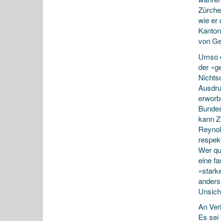
Zürche
wie er 
Kanton
von Ge
Umso d
der «g
Nichts
Ausdru
erworb
Bundes
kann Z
Reynold
respek
Wer que
eine fa
«stark
anders 
Unsich
An Ver
Es sei