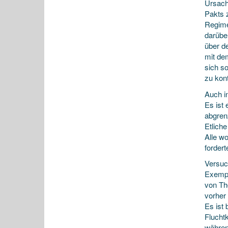
Ursache
Pakts 
Regime
darübe
über d
mit de
sich s
zu kont
Auch i
Es ist
abgren
Etlich
Alle w
forder
Versuc
Exempl
von Th
vorher
Es ist
Fluchtk
währen