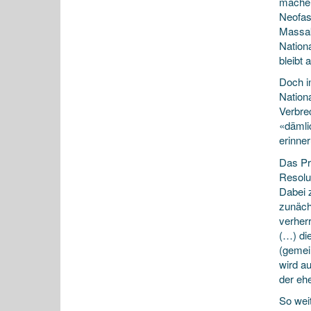
machen
Neofasc
Massak
Nation
bleibt 
Doch i
Nation
Verbre
«dämli
erinne
Das Pr
Resolu
Dabei 
zunäch
verherr
(…) di
(gemei
wird a
der eh
So wei