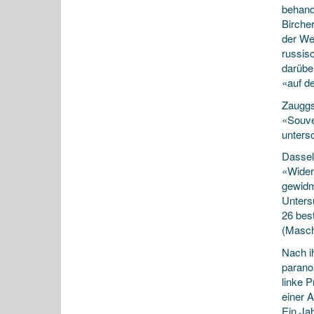
behand
Birche
der We
russis
darübe
«auf d
Zauggs
«Souver
unters
Dassel
«Wider
gewidm
Unters
26 best
(Masch
Nach i
parano
linke P
einer 
Ein Jah