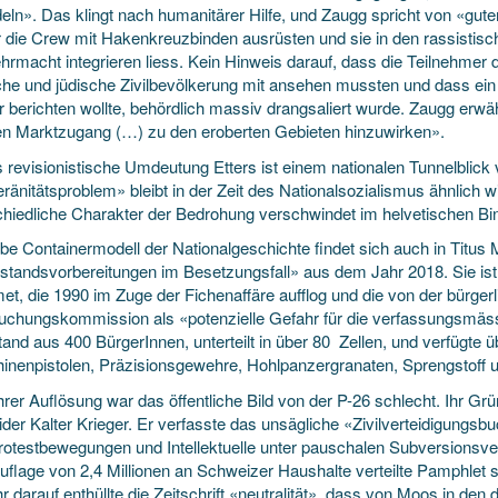
eln». Das klingt nach humanitärer Hilfe, und Zaugg spricht von «gut
r die Crew mit Hakenkreuzbinden ausrüsten und sie in den rassistisc
hrmacht integrieren liess. Kein Hinweis darauf, dass die Teilnehmer 
che und jüdische Zivilbevölkerung mit ansehen mussten und dass ein
r berichten wollte, behördlich massiv drangsaliert wurde. Zaugg erw
en Marktzugang (…) zu den eroberten Gebieten hinzuwirken».
 revisionistische Umdeutung Etters ist einem nationalen Tunnelblick 
änitätsproblem» bleibt in der Zeit des Nationalsozialismus ähnlich wi
chiedliche Charakter der Bedrohung verschwindet im helvetischen B
be Containermodell der Nationalgeschichte findet sich auch in Titus 
standsvorbereitungen im Besetzungsfall» aus dem Jahr 2018. Sie is
et, die 1990 im Zuge der Fichenaffäre aufflog und die von der bürger
uchungskommission als «potenzielle Gefahr für die verfassungsmässi
and aus 400 BürgerInnen, unterteilt in über 80 Zellen, und verfügte 
inenpistolen, Präzisionsgewehre, Hohlpanzergranaten, Sprengstoff u
hrer Auflösung war das öffentliche Bild von der P-26 schlecht. Ihr G
ider Kalter Krieger. Er verfasste das unsägliche «Zivilverteidigungsb
rotestbewegungen und Intellektuelle unter pauschalen Subversionsverd
Auflage von 2,4 Millionen an Schweizer Haushalte verteilte Pamphlet
r darauf enthüllte die Zeitschrift «neutralität», dass von Moos in den 