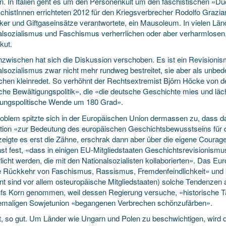
. In Italien geht es um den Personenkult um den faschistischen «Duc
histInnen errichteten 2012 für den Kriegsverbrecher Rodolfo Graziani
er und Giftgaseinsätze verantwortete, ein Mausoleum. In vielen Län
alsozialismus und Faschismus verherrlichen oder aber verharmlosen,
akut.
nzwischen hat sich die Diskussion verschoben. Es ist ein Revisioni
alsozialismus zwar nicht mehr rundweg bestreitet, sie aber als unbed
chen kleinredet. So verhöhnt der Rechtsextremist Björn Höcke von der
che Bewältigungspolitik», die «die deutsche Geschichte mies und läc
rungspolitische Wende um 180 Grad».
oblem spitzte sich in der Europäischen Union dermassen zu, dass 
tion «zur Bedeutung des europäischen Geschichtsbewusstseins für d
zeigte es erst die Zähne, erschrak dann aber über die eigene Courag
st fest, «dass in einigen EU-Mitgliedstaaten Geschichtsrevisionismu
licht werden, die mit den Nationalsozialisten kollaborierten». Das E
e Rückkehr von Faschismus, Rassismus, Fremdenfeindlichkeit» und kr
nt sind vor allem osteuropäische Mitgliedstaaten) solche Tendenzen
ufs Korn genommen, weil dessen Regierung versuche, «historische T
emaligen Sowjetunion «begangenen Verbrechen schönzufärben».
t, so gut. Um Länder wie Ungarn und Polen zu beschwichtigen, wird d