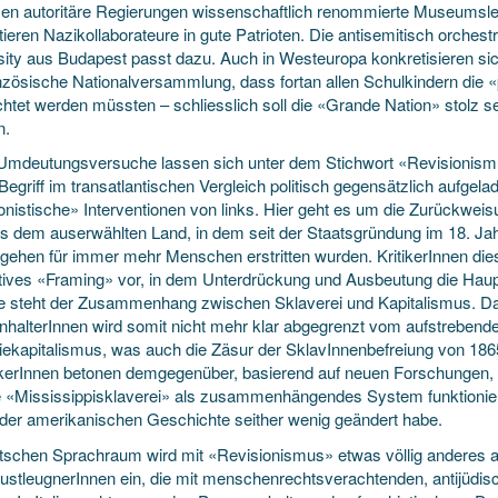
sen autoritäre Regierungen wissenschaftlich renommierte Museumsl
ieren Nazikollaborateure in gute Patrioten. Die antisemitisch orchest
sity aus Budapest passt dazu. Auch in Westeuropa konkretisieren s
anzösische Nationalversammlung, dass fortan allen Schulkindern die «
chtet werden müssten – schliesslich soll die «Grande Nation» stolz sei
n.
Umdeutungsversuche lassen sich unter dem Stichwort «Revisionism
 Begriff im transatlantischen Vergleich politisch gegensätzlich aufg
ionistische» Interventionen von links. Hier geht es um die Zurückwe
s dem auserwählten Land, in dem seit der Staatsgründung im 18. Jahr
gehen für immer mehr Menschen erstritten wurden. KritikerInnen dies
atives «Framing» vor, in dem Unterdrückung und Ausbeutung die Haupt
e steht der Zusammenhang zwischen Sklaverei und Kapitalismus. D
nhalterInnen wird somit nicht mehr klar abgegrenzt vom aufstrebenden
iekapitalismus, was auch die Zäsur der SklavInnenbefreiung von 1865 
ikerInnen betonen demgegenüber, basierend auf neuen Forschungen,
e «Mississippisklaverei» als zusammenhängendes System funktionier
 der amerikanischen Geschichte seither wenig geändert habe.
tschen Sprachraum wird mit «Revisionismus» etwas völlig anderes ass
ustleugnerInnen ein, die mit menschenrechtsverachtenden, antijüdi