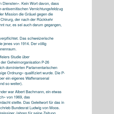
en Diensten». Kein Wort davon, dass
h-antisemitischen Vernichtungsfeldzug
der Mission die Gräuel gegen die
 Chirurg, der nach der Rückkehr
ähnt nur, es sei auch darum gegangen,
verpflichtet. Das schweizerische
e jenes von 1914. Der völlig
innenraum.
Meiers Studie über
t der Geheimorganisation P-26
lich dominierten Parlamentarischen
ge Ordnung» qualifiziert wurde. Die P-
über ein eigenes Waffenarsenal
nd so weiter).
ründer war Albert Bachmann, ein etwas
uch» von 1969, das
acht stellte. Das Geleitwort für das in
 schrieb Bundesrat Ludwig von Moos.
dreissiger Jahren für seine Zeitung