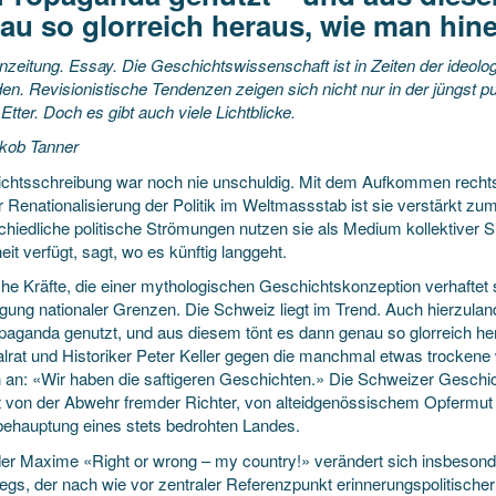
au so glorreich heraus, wie man hine
zeitung. Essay. Die Geschichtswissenschaft ist in Zeiten der ideol
en. Revisionistische Tendenzen zeigen sich nicht nur in der jüngst pu
 Etter. Doch es gibt auch viele Lichtblicke.
kob Tanner
chtsschreibung war noch nie unschuldig. Mit dem Aufkommen rechtsn
r Renationalisierung der Politik im Weltmassstab ist sie verstärkt z
hiedliche politische Strömungen nutzen sie als Medium kollektiver Si
eit verfügt, sagt, wo es künftig langgeht.
che Kräfte, die einer mythologischen Geschichtskonzeption verhaftet si
igung nationaler Grenzen. Die Schweiz liegt im Trend. Auch hierzula
opaganda genutzt, und aus diesem tönt es dann genau so glorreich her
alrat und Historiker Peter Keller gegen die manchmal etwas trocken
 an: «Wir haben die saftigeren Geschichten.» Die Schweizer Geschi
t von der Abwehr fremder Richter, von alteidgenössischem Opfermut
behauptung eines stets bedrohten Landes.
er Maxime «Right or wrong – my country!» verändert sich insbesond
egs, der nach wie vor zentraler Referenzpunkt erinnerungspolitischer