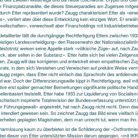
r Finanzplatzanwälte, die dieses Steuerparadies am Zugersee mitgest
durch Etter repräsentiert wurde? Zaugg charakterisiert Etter als «ein
s», verliert aber über diese Entwicklung kein einziges Wort. Er erwäh
sellschaften», verwechselt aber Finanzholdings mit Industriebetriebe
etaillierter fällt die durchgängige Rechtfertigung Etters zwischen 19
eistigen Landesverteidigung» den Rassenwahn der NationalsozialistInn
destotrotz weisen seine Appelle stark «völkische Züge» auf, nach Zau
ck, aber selten in der Substanz». Etter hatte sich bei vielen Zeitge
en. Zaugg will das korrigieren und entwickelt einen empathischen Zu
rats, in dem sich Verstehen und Verwischen auf prekäre Weise verm
augg zeigen, dass Etter nicht einfach das Sprachrohr des antidemok
 war. Doch der Differenzierungswille kippt in Rechtfertigung, weil mit
tive erst später gemachter Bemerkungen signifikante politische Han
llenbasiert feststellt, Etter habe 1933 zur Liquidierung von Soziali
schistisch inspirierte Totalrevision der Bundesverfassung unterstützt 
er Führungsgewalt» angestrebt, hat nach Zaugg nicht recht. Denn das
intendiert gewesen sein. So zeichnet Zaugg das Bild eines vielfach ü
erheiten geplagten Magistraten, dem man unrecht tut, wenn man ihn 
harmlosung kaum zu überbieten ist die Schilderung der «Ostfrontmis
 bei dieser von Etter unterstützten Mission darum gegangen, «mit IK