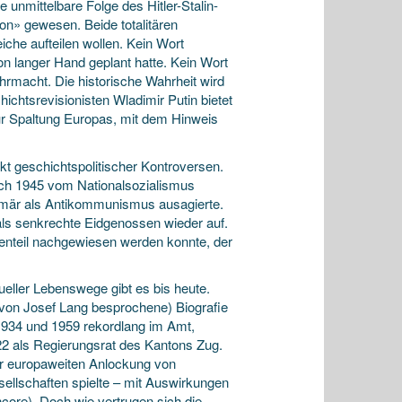
 unmittelbare Folge des Hitler-Stalin-
on» gewesen. Beide totalitären
che aufteilen wollen. Kein Wort
on langer Hand geplant hatte. Kein Wort
rmacht. Die historische Wahrheit wird
chtsrevisionisten Wladimir Putin bietet
zur Spaltung Europas, mit dem Hinweis
kt geschichtspolitischer Kontroversen.
nach 1945 vom Nationalsozialismus
rimär als Antikommunismus ausagierte.
 als senkrechte Eidgenossen wieder auf.
enteil nachgewiesen werden konnte, der
eller Lebenswege gibt es bis heute.
0 von Josef Lang besprochene) Biografie
1934 und 1959 rekordlang im Amt,
922 als Regierungsrat des Kantons Zug.
der europaweiten Anlockung von
esellschaften spielte – mit Auswirkungen
core). Doch wie vertrugen sich die