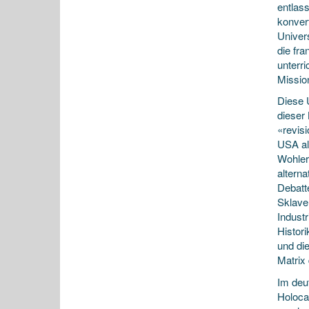
entlas
konvert
Univer
die fr
unterri
Missio
Diese 
dieser
«revis
USA al
Wohler
altern
Debatt
Sklave
Industr
Histor
und di
Matrix
Im deu
Holoca