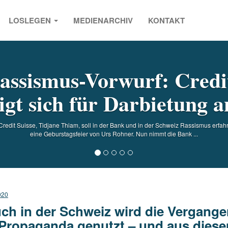
LOSLEGEN
MEDIENARCHIV
KONTAKT
s
assismus-Vorwurf: Credit
igt sich für Darbietung a
Credit Suisse, Tidjane Thiam, soll in der Bank und in der Schweiz Rassismus erfah
eine Geburstagsfeier von Urs Rohner. Nun nimmt die Bank ...
020
ch in der Schweiz wird die Vergange
 Propaganda genutzt – und aus diese