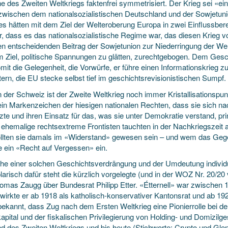
 des Zweiten Weltkriegs faktenfrei symmetrisiert. Der Krieg sei «eine
zwischen dem nationalsozialistischen Deutschland und der Sowjetuni
s hätten mit dem Ziel der Welteroberung Europa in zwei Einflussberei
r, dass es das nationalsozialistische Regime war, das diesen Krieg v
en entscheidenden Beitrag der Sowjetunion zur Niederringung der Weh
m Ziel, politische Spannungen zu glätten, zurechtgebogen. Dem Geschi
omit die Gelegenheit, die Vorwürfe, er führe einen Informationskrieg 
ern, die EU stecke selbst tief im geschichtsrevisionistischen Sumpf.
n der Schweiz ist der Zweite Weltkrieg noch immer Kristallisationspun
 ein Markenzeichen der hiesigen nationalen Rechten, dass sie sich 
zte und ihren Einsatz für das, was sie unter Demokratie verstand, p
e ehemalige rechtsextreme Frontisten tauchten in der Nachkriegszeit
ollten sie damals im «Widerstand» gewesen sein – und wem das Geg
te ein «Recht auf Vergessen» ein.
he einer solchen Geschichtsverdrängung und der Umdeutung individu
arisch dafür steht die kürzlich vorgelegte (und in der WOZ Nr. 20/2
omas Zaugg über Bundesrat Philipp Etter. «Étternell» war zwischen 
 wirkte er ab 1918 als katholisch-konservativer Kantonsrat und ab 1
 bekannt, dass Zug nach dem Ersten Weltkrieg eine Pionierrolle bei 
apital und der fiskalischen Privilegierung von Holding- und Domizilg
d des Zweiten Weltkriegs und bis heute (Stichworte: Crypto und Glen