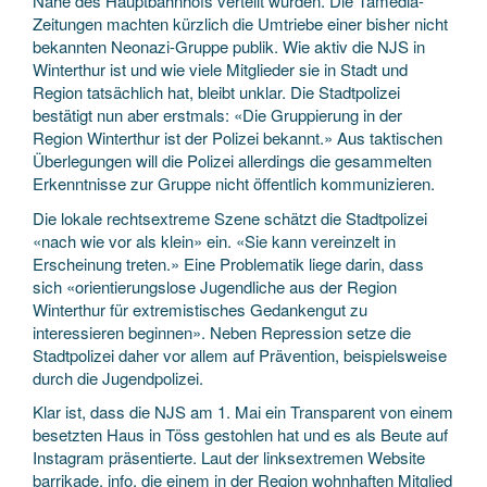
Nähe des Hauptbahnhofs verteilt wurden. Die Tamedia-
Zeitungen machten kürzlich die Umtriebe einer bisher nicht
bekannten Neonazi-Gruppe publik. Wie aktiv die NJS in
Winterthur ist und wie viele Mitglieder sie in Stadt und
Region tatsächlich hat, bleibt unklar. Die Stadtpolizei
bestätigt nun aber erstmals: «Die Gruppierung in der
Region Winterthur ist der Polizei bekannt.» Aus taktischen
Überlegungen will die Polizei allerdings die gesammelten
Erkenntnisse zur Gruppe nicht öffentlich kommunizieren.
Die lokale rechtsextreme Szene schätzt die Stadtpolizei
«nach wie vor als klein» ein. «Sie kann vereinzelt in
Erscheinung treten.» Eine Problematik liege darin, dass
sich «orientierungslose Jugendliche aus der Region
Winterthur für extremistisches Gedankengut zu
interessieren beginnen». Neben Repression setze die
Stadtpolizei daher vor allem auf Prävention, beispielsweise
durch die Jugendpolizei.
Klar ist, dass die NJS am 1. Mai ein Transparent von einem
besetzten Haus in Töss gestohlen hat und es als Beute auf
Instagram präsentierte. Laut der linksextremen Website
barrikade. info, die einem in der Region wohnhaften Mitglied